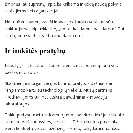
žmonės jau suprastų, apie ką kalbama ir kokią naudą pokytis
turės jiems bei organizacijai.
Ne mažiau svarbu, kad ši inovacijos šauklių veikla nebūtų
traktuojama kaip užklasinė, „po to, kai darbus pasidarom“. Tai
turėtų būti svarbi ir vertinama darbo dalis.
Ir imkitės pratybų
Kitas lygis – pratybos. Dar nei vienas netapo čempionu vos
pakilęs nuo sofos.
Skaitmeninės organizacijos kūrimo pratybos dažniausiai
rengiamos kartu su technologijų tiekėju. Mūsų partneris
„RedHat“ joms turi net atskirą pavadinimą – inovacijų
laboratorijos.
Tokių pratybų metu suformuojamos bendros tiekėjo ir kliento
komandos iš vadovybės, veiklos ir IT žmonių. Jos pasirenka
vieną konkretų veiklos uždavinį, ir kartu, taikydami naujausias