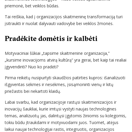
priemonė, bet veiklos būdas.
Tai reiškia, kad į organizacijos skaitmeninę transformaciją turi
įsitraukti ir nuolat dalyvauti vadovybė bei veiklos žmonės.
Pradėkite domėtis ir kalbėti
Motyvaciniai šūkiai „tapsime skaitmenine organizacija,”
„kursime inovacijoms atvirą kultūrą“ yra gerai, bet kaip tai realiai
įgyvendinti? Nuo ko pradėti?
Pirma reikėtų nusipurtyti skaudžios patirties kupros: išanalizuoti
išgyventas sėkmes ir nesėkmes, įsisąmoninti vienų ir kitų
priežastis bei nekartoti klaidų.
Labai svarbu, kad organizacijoje rastųsi skaitmenizacijos ir
inovacijų šaukliai, kurie imtųsi vystyti naujas technologines
temas, analizuotų jas, dalintųsi įgytomis žiniomis su kolegomis,
tokiu būdu įtraukdami ir motyvuodami juos. Tuomet, atėjus
laikui naujai technologijai rastis, integruotis, organizacijos