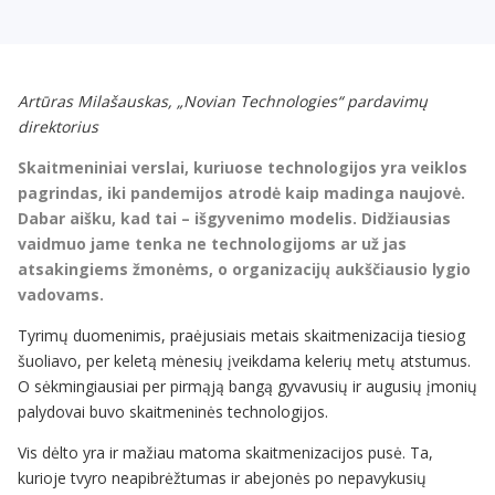
Artūras Milašauskas, „Novian Technologies“ pardavimų
direktorius
Skaitmeniniai verslai, kuriuose technologijos yra veiklos
pagrindas, iki pandemijos atrodė kaip madinga naujovė.
Dabar aišku, kad tai – išgyvenimo modelis. Didžiausias
vaidmuo jame tenka ne technologijoms ar už jas
atsakingiems žmonėms, o organizacijų aukščiausio lygio
vadovams.
Tyrimų duomenimis, praėjusiais metais skaitmenizacija tiesiog
šuoliavo, per keletą mėnesių įveikdama kelerių metų atstumus.
O sėkmingiausiai per pirmąją bangą gyvavusių ir augusių įmonių
palydovai buvo skaitmeninės technologijos.
Vis dėlto yra ir mažiau matoma skaitmenizacijos pusė. Ta,
kurioje tvyro neapibrėžtumas ir abejonės po nepavykusių