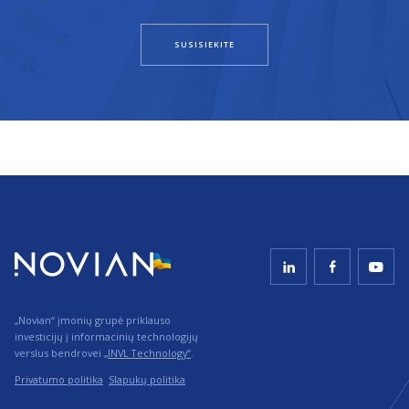
SUSISIEKITE
„Novian“ įmonių grupė priklauso
investicijų į informacinių technologijų
verslus bendrovei
„INVL Technology“
.
Privatumo politika
Slapukų politika