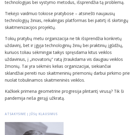
technologijas bei vystymo metodus, išsprendžia tą problemą.
Tiekėjo vaidmuo tokiose pratybose – atsinešti naujausių
technologijų žinias, reikalingas platformas bei patirtį iš skirtingų
skaitmenizacijos projektų.
Tokių pratybų metu organizacija ne tik išsprendžia konkretų
uždavinį, bet ir įgyja technologinių žinių bei praktinių įgūdžių,
kuriuos toliau sėkmingai taikys spręsdama kitus veiklos
uždavinius, į „inovatorių“ ratą įtraukdama vis daugiau veiklos
žmonių. Tai yra sėkmės kelias organizacijai, siekiančiai
sklandžiai pereiti nuo skaitmeninių priemonių darbui pirkimo prie
nuolat tobulinamos skaitmeninės veiklos.
Kažkiek primena geometrine progresija plintantį virusą? Tik ši
pandemija neša gerąjį užkratą.
ATSAKYSIME Į JŪSŲ KLAUSIMUS