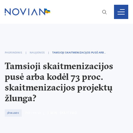
PAGRINDINIS
NAUJIENOS
TAMSIOJI SKAITMENIZACIJOS PUSĖ ARBA KODĖL 73 PROC. SKAITMENIZACIJOS PROJEKTŲ ŽLUNGA?
Tamsioji skaitmenizacijos
pusė arba kodėl 73 proc.
skaitmenizacijos projektų
žlunga?
3
MIN. SKAITYMO
2021 / 03 / 23
ĮŽVALGOS