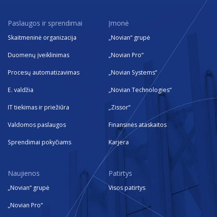
Paslaugos ir sprendimai
Įmonė
Skaitmeninė organizacija
„Novian“ grupė
Duomenų įveiklinimas
„Novian Pro“
Procesų automatizavimas
„Novian Systems“
E. valdžia
„Novian Technologies“
IT tiekimas ir priežiūra
„Zissor“
Valdomos paslaugos
Finansinės ataskaitos
Sprendimai pokyčiams
Karjera
Naujienos
Patirtys
„Novian“ grupė
Visos patirtys
„Novian Pro“