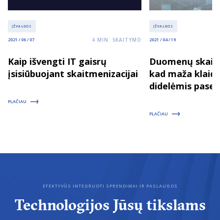
ĮŽVALGOS
ĮŽVALGOS
4
MIN. SKAITYMO
2021 / 06 / 07
2021 / 04 / 19
Kaip išvengti IT gaisrų
Duomenų skaitm
įsisiūbuojant skaitmenizacijai
kad maža klaida
didelėmis pase
PLAČIAU
PLAČIAU
EFEKTYVŪS INTEGRUOTI SPRENDIMAI IR PASLAUGOS
Technologijos Jūsų tikslams