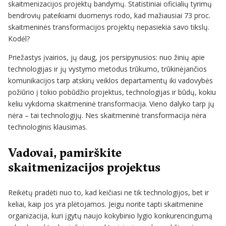
skaitmenizacijos projektų bandymų. Statistiniai oficialių tyrimų
bendrovių pateikiami duomenys rodo, kad mažiausiai 73 proc.
skaitmeninės transformacijos projektų nepasiekia savo tikslų.
Kodėl?
Priežastys įvairios, jų daug, jos persipynusios: nuo žinių apie
technologijas ir jų vystymo metodus trūkumo, trūkinėjančios
komunikacijos tarp atskirų veiklos departamentų iki vadovybės
požiūrio į tokio pobūdžio projektus, technologijas ir būdų, kokiu
keliu vykdoma skaitmeninė transformacija. Vieno dalyko tarp jų
nėra – tai technologijų. Nes skaitmeninė transformacija nėra
technologinis klausimas.
Vadovai, pamirškite
skaitmenizacijos projektus
Reikėtų pradėti nuo to, kad keičiasi ne tik technologijos, bet ir
keliai, kaip jos yra plėtojamos. Jeigu norite tapti skaitmenine
organizacija, kuri įgytų naujo kokybinio lygio konkurencingumą