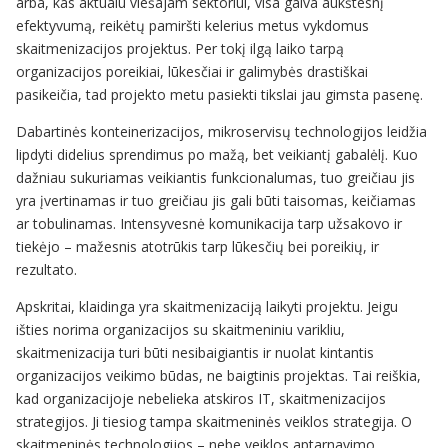
arba, kas aktualu viešajam sektoriui, visa galva aukštesnį
efektyvumą, reikėtų pamiršti kelerius metus vykdomus
skaitmenizacijos projektus. Per tokį ilgą laiko tarpą
organizacijos poreikiai, lūkesčiai ir galimybės drastiškai
pasikeičia, tad projekto metu pasiekti tikslai jau gimsta pasenę.
Dabartinės konteinerizacijos, mikroservisų technologijos leidžia
lipdyti didelius sprendimus po mažą, bet veikiantį gabalėlį. Kuo
dažniau sukuriamas veikiantis funkcionalumas, tuo greičiau jis
yra įvertinamas ir tuo greičiau jis gali būti taisomas, keičiamas
ar tobulinamas. Intensyvesnė komunikacija tarp užsakovo ir
tiekėjo – mažesnis atotrūkis tarp lūkesčių bei poreikių, ir
rezultato.
Apskritai, klaidinga yra skaitmenizaciją laikyti projektu. Jeigu
išties norima organizacijos su skaitmeniniu varikliu,
skaitmenizacija turi būti nesibaigiantis ir nuolat kintantis
organizacijos veikimo būdas, ne baigtinis projektas. Tai reiškia,
kad organizacijoje nebelieka atskiros IT, skaitmenizacijos
strategijos. Ji tiesiog tampa skaitmeninės veiklos strategija. O
skaitmeninės technologijos – nebe veiklos aptarnavimo