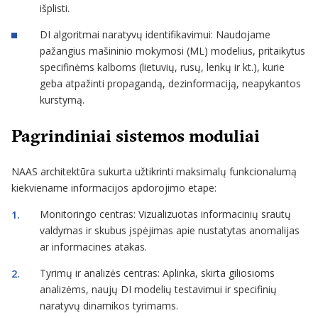
išplisti.
DI algoritmai naratyvų identifikavimui: Naudojame
pažangius mašininio mokymosi (ML) modelius, pritaikytus
specifinėms kalboms (lietuvių, rusų, lenkų ir kt.), kurie
geba atpažinti propagandą, dezinformaciją, neapykantos
kurstymą.
Pagrindiniai sistemos moduliai
NAAS architektūra sukurta užtikrinti maksimalų funkcionalumą
kiekviename informacijos apdorojimo etape:
Monitoringo centras: Vizualizuotas informacinių srautų
valdymas ir skubus įspėjimas apie nustatytas anomalijas
ar informacines atakas.
Tyrimų ir analizės centras: Aplinka, skirta giliosioms
analizėms, naujų DI modelių testavimui ir specifinių
naratyvų dinamikos tyrimams.