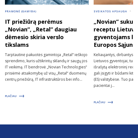
PRAMONĖ (GAMYBA)
SVEIKATOS APSAUGA
VI
IT priežiūrą perėmus
„Novian“ sukurt
„Novian“, „Retal“ daugiau
receptu Lietuvo
dėmesio skiria verslo
gyventojams lei
tikslams
Europos Sąjungo
Tarptautinė pakuotės gamintoja „Retal“ ieškojo
Keliaujantys, dirbantys 
sprendimo, kuris užtikrintų sklandų ir saugų jos
Lietuvos gyventojai, tur
IT veikimą. IT bendrovė „Novian Technologies“
išrašytą elektroninį rece
prisiėmė atsakomybę už visų „Retal“ duomenų
gali įsigyti ir būdami ki
centrų priežiūrą, IT infrastruktūros bei info...
(ES) valstybėse. Tuo pači
pacientai j...
PLAČIAU
PLAČIAU