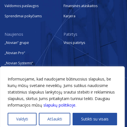
Valdomos paslaugos
Finansinės ataskaitos
Sprendimai pokyčiams
Karjera
Naujienos
Patirtys
„Novian“ grupė
Visos patirtys
„Novian Pro“
„Novian Systems“
„Novian Technologies“
Informuojame, kad naudojame būtinuosius slapukus, be
„Zissor“
kurių mūsų svetainė neveiktų. Jums sutikus naudosime
statistinius slapukus lankytojų srautui stebėti ir reklaminius
Renginiai
slapukus, skirtus Jums pritaikytam turiniui teikti. Daugiau
informacijos mūsų
slapukų politikoje.
@2026 Novian
Valdyti
Atšaukti
Sutikti su visais
Technologijos, kurios įgalina