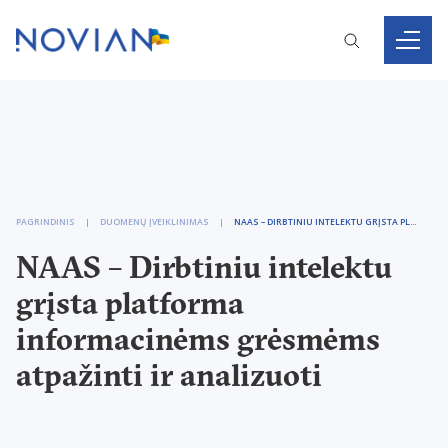
PAGRINDINIS
DUOMENŲ ĮVEIKLINIMAS
NAAS – DIRBTINIU INTELEKTU GRĮSTA PLATFORMA INFORMACINĖMS GRĖSMĖMS ATPAŽINTI IR ANALIZUOTI
NAAS – Dirbtiniu intelektu
grįsta platforma
informacinėms grėsmėms
atpažinti ir analizuoti