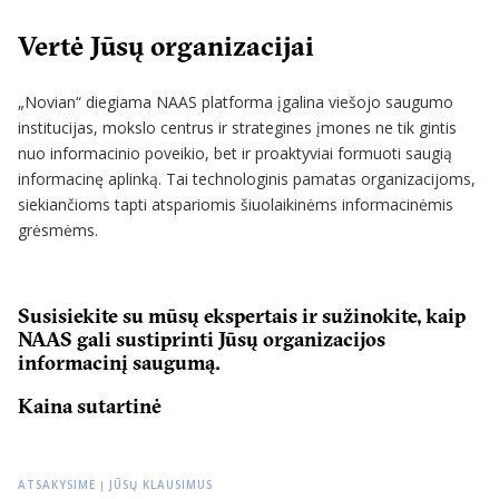
Vertė Jūsų organizacijai
„Novian“ diegiama NAAS platforma įgalina viešojo saugumo
institucijas, mokslo centrus ir strategines įmones ne tik gintis
nuo informacinio poveikio, bet ir proaktyviai formuoti saugią
informacinę aplinką. Tai technologinis pamatas organizacijoms,
siekiančioms tapti atspariomis šiuolaikinėms informacinėmis
grėsmėms.
Susisiekite su mūsų ekspertais ir sužinokite, kaip
NAAS gali sustiprinti Jūsų organizacijos
informacinį saugumą.
Kaina sutartinė
ATSAKYSIME Į JŪSŲ KLAUSIMUS