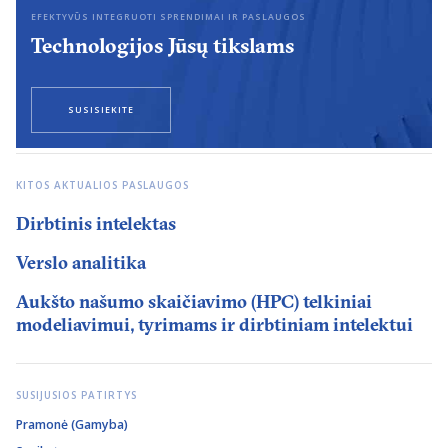
EFEKTYVŪS INTEGRUOTI SPRENDIMAI IR PASLAUGOS
Technologijos Jūsų tikslams
SUSISIEKITE
KITOS AKTUALIOS PASLAUGOS
Dirbtinis intelektas
Verslo analitika
Aukšto našumo skaičiavimo (HPC) telkiniai
modeliavimui, tyrimams ir dirbtiniam intelektui
SUSIJUSIOS PATIRTYS
Pramonė (Gamyba)