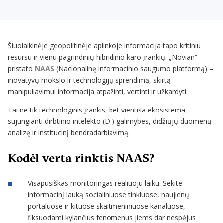
Šiuolaikinėje geopolitinėje aplinkoje informacija tapo kritiniu
resursu ir vienu pagrindinių hibridinio karo įrankių. „Novian“
pristato
NAAS
(Nacionalinę informacinio saugumo platformą) –
inovatyvų mokslo ir technologijų sprendimą, skirtą
manipuliavimui informacija atpažinti, vertinti ir užkardyti.
Tai ne tik technologinis įrankis, bet vientisa ekosistema,
sujungianti dirbtinio intelekto (DI) galimybes, didžiųjų duomenų
analizę ir institucinį bendradarbiavimą.
Kodėl verta rinktis NAAS?
Visapusiškas monitoringas realiuoju laiku: Sekite
informacinį lauką socialiniuose tinkluose, naujienų
portaluose ir kituose skaitmeniniuose kanaluose,
fiksuodami kylančius fenomenus jiems dar nespėjus