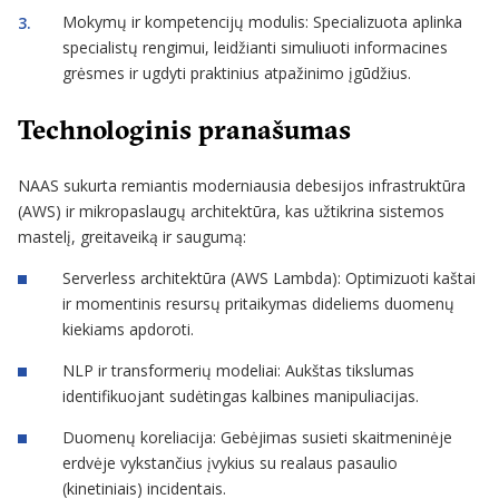
Mokymų ir kompetencijų modulis: Specializuota aplinka
specialistų rengimui, leidžianti simuliuoti informacines
grėsmes ir ugdyti praktinius atpažinimo įgūdžius.
Technologinis pranašumas
NAAS sukurta remiantis moderniausia debesijos infrastruktūra
(AWS) ir mikropaslaugų architektūra, kas užtikrina sistemos
mastelį, greitaveiką ir saugumą:
Serverless architektūra (AWS Lambda): Optimizuoti kaštai
ir momentinis resursų pritaikymas dideliems duomenų
kiekiams apdoroti.
NLP ir transformerių modeliai: Aukštas tikslumas
identifikuojant sudėtingas kalbines manipuliacijas.
Duomenų koreliacija: Gebėjimas susieti skaitmeninėje
erdvėje vykstančius įvykius su realaus pasaulio
(kinetiniais) incidentais.