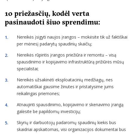
10 priežasčių, kodėl verta
pasinaudoti šiuo sprendimu:
Nereikės įsigyti naujos įrangos – mokėsite tik už faktiškai
per mėnesį padarytų spaudinių skaičių;
Nereikės rūpintis įrangos priežiūra ir remontu – visą
spausdinimo ir kopijavimo infrastruktūrą prižiūrės mūsų
specialistai;
Nereikės užsakinėti eksploatacinių medžiagų, nes
automatiškai gausime žinutes ir pristatysime jums
reikalingas priemones;
Atnaujinti spausdinimo, kopijavimo ir skenavimo įrangą
galėsite be papildomų investicijų;
Skyrių ir darbuotojų padaromų spaudinių kiekis bus
skaidriai apskaitomas, visi organizacijos dokumentai bus