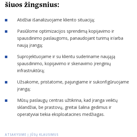
šiuos žingsnius:
Atidžiai išanalizuojame kliento situaciją;
Pasiūlome optimizacijos sprendimą kopijavimo ir
spausdinimo paslaugoms, panaudojant turimą ir/arba
naują įrangą;
Suprojektuojame ir su klientu suderiname naująją
spausdinimo, kopijavimo ir skenavimo įrenginių
infrastruktūrą;
Užsakome, pristatome, pajungiame ir sukonfigūruojame
įrangą;
Mūsų paslaugų centras užtikrina, kad įranga veiktų
sklandžiai, be prastovų, greitai šalina gedimus ir
operatyviai tiekia eksploatacines medžiagas.
ATSAKYSIME Į JŪSŲ KLAUSIMUS