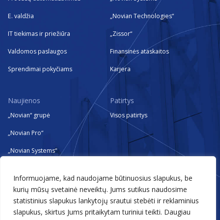
E. valdžia
„Novian Technologies“
IT tiekimas ir priežiūra
„Zissor“
Valdomos paslaugos
Finansinės ataskaitos
Sprendimai pokyčiams
Karjera
Naujienos
Patirtys
„Novian“ grupė
Visos patirtys
„Novian Pro“
„Novian Systems“
„Novian Technologies“
Informuojame, kad naudojame būtinuosius slapukus, be
„Zissor“
kurių mūsų svetainė neveiktų. Jums sutikus naudosime
statistinius slapukus lankytojų srautui stebėti ir reklaminius
Renginiai
slapukus, skirtus Jums pritaikytam turiniui teikti. Daugiau