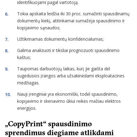
identifikuojami pagal vartotoją.
Tokia apskaita leidžia iki 30 proc. sumažinti spausdinamų
dokumentų kiekį, atitinkamai sumažėja spausdinimo ir
kopijavimo sąnaudos;
Užtikrinamas dokumentų konfidencialumas;
Galima analizuoti ir tiksliai prognozuoti spausdinimo
kaštus;
Taupomas darbuotojų laikas, kurį jie gaišta dėl
sugedusios įrangos arba užsakinėdami eksploatacines
medžiagas.
Nauji įrenginiai yra ekonomiški, todėl spausdinimo,
kopijavimo ir skenavimo ūkiui reikės mažiau elektros
energijos.
„CopyPrint“ spausdinimo
sprendimus diegiame atlikdami