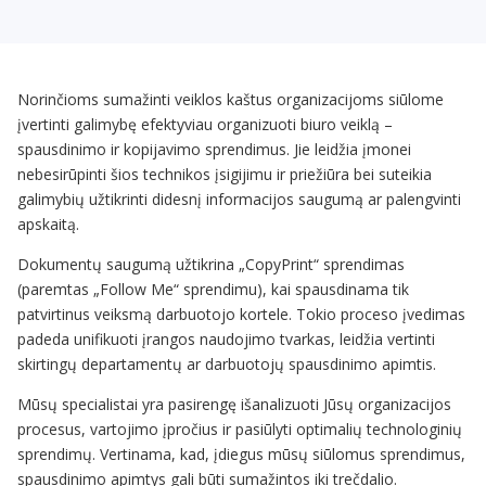
Norinčioms sumažinti veiklos kaštus organizacijoms siūlome
įvertinti galimybę efektyviau organizuoti biuro veiklą –
spausdinimo ir kopijavimo sprendimus. Jie leidžia įmonei
nebesirūpinti šios technikos įsigijimu ir priežiūra bei suteikia
galimybių užtikrinti didesnį informacijos saugumą ar palengvinti
apskaitą.
Dokumentų saugumą užtikrina „CopyPrint“ sprendimas
(paremtas „Follow Me“ sprendimu), kai spausdinama tik
patvirtinus veiksmą darbuotojo kortele. Tokio proceso įvedimas
padeda unifikuoti įrangos naudojimo tvarkas, leidžia vertinti
skirtingų departamentų ar darbuotojų spausdinimo apimtis.
Mūsų specialistai yra pasirengę išanalizuoti Jūsų organizacijos
procesus, vartojimo įpročius ir pasiūlyti optimalių technologinių
sprendimų. Vertinama, kad, įdiegus mūsų siūlomus sprendimus,
spausdinimo apimtys gali būti sumažintos iki trečdalio.