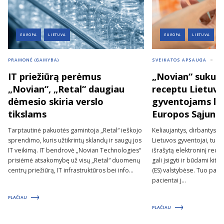
EUROPA
LIETUVA
EUROPA
LIETUVA
PRAMONĖ (GAMYBA)
SVEIKATOS APSAUGA
VI
IT priežiūrą perėmus
„Novian“ sukurt
„Novian“, „Retal“ daugiau
receptu Lietuvo
dėmesio skiria verslo
gyventojams lei
tikslams
Europos Sąjungo
Tarptautinė pakuotės gamintoja „Retal“ ieškojo
Keliaujantys, dirbantys 
sprendimo, kuris užtikrintų sklandų ir saugų jos
Lietuvos gyventojai, tur
IT veikimą. IT bendrovė „Novian Technologies“
išrašytą elektroninį rece
prisiėmė atsakomybę už visų „Retal“ duomenų
gali įsigyti ir būdami ki
centrų priežiūrą, IT infrastruktūros bei info...
(ES) valstybėse. Tuo pači
pacientai j...
PLAČIAU
PLAČIAU