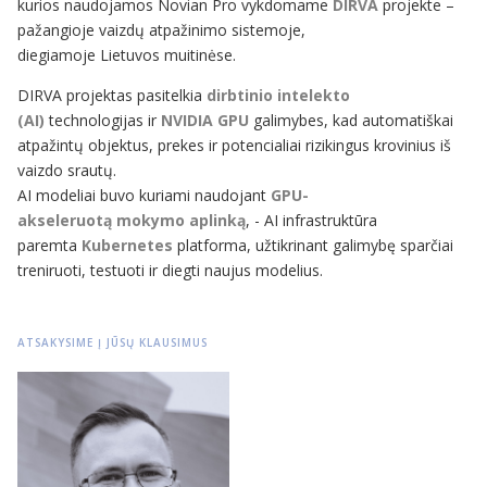
kurios naudojamos Novian Pro vykdomame
DIRVA
projekte –
pažangioje vaizdų atpažinimo sistemoje,
diegiamoje Lietuvos muitinėse.
DIRVA projektas pasitelkia
dirbtinio intelekto
(AI)
technologijas ir
NVIDIA GPU
galimybes, kad automatiškai
atpažintų objektus, prekes ir potencialiai rizikingus krovinius iš
vaizdo srautų.
AI modeliai buvo kuriami naudojant
GPU-
akseleruotą mokymo aplinką
, - AI infrastruktūra
paremta
Kubernetes
platforma, užtikrinant galimybę sparčiai
treniruoti, testuoti ir diegti naujus modelius.
ATSAKYSIME Į JŪSŲ KLAUSIMUS