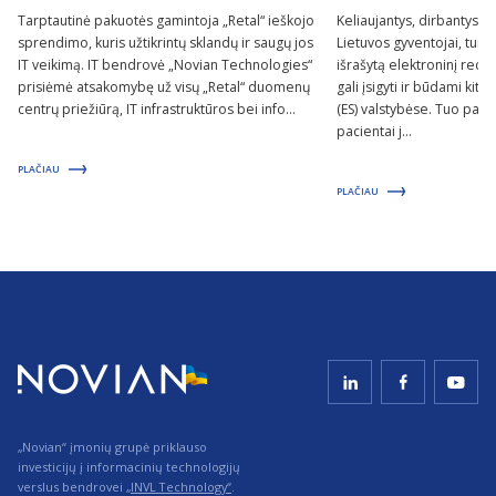
Tarptautinė pakuotės gamintoja „Retal“ ieškojo
Keliaujantys, dirbantys 
sprendimo, kuris užtikrintų sklandų ir saugų jos
Lietuvos gyventojai, tur
IT veikimą. IT bendrovė „Novian Technologies“
išrašytą elektroninį rece
prisiėmė atsakomybę už visų „Retal“ duomenų
gali įsigyti ir būdami ki
centrų priežiūrą, IT infrastruktūros bei info...
(ES) valstybėse. Tuo pači
pacientai j...
PLAČIAU
PLAČIAU
„Novian“ įmonių grupė priklauso
investicijų į informacinių technologijų
verslus bendrovei
„INVL Technology“
.