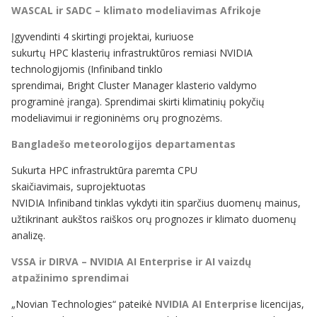
WASCAL ir SADC – klimato modeliavimas Afrikoje
Įgyvendinti 4 skirtingi projektai, kuriuose
sukurtų HPC klasterių infrastruktūros remiasi NVIDIA
technologijomis (Infiniband tinklo
sprendimai, Bright Cluster Manager klasterio valdymo
programinė įranga). Sprendimai skirti klimatinių pokyčių
modeliavimui ir regioninėms orų prognozėms.
Bangladešo meteorologijos departamentas
Sukurta HPC infrastruktūra paremta CPU
skaičiavimais, suprojektuotas
NVIDIA Infiniband tinklas vykdyti itin sparčius duomenų mainus,
užtikrinant aukštos raiškos orų prognozes ir klimato duomenų
analizę.
VSSA ir DIRVA – NVIDIA AI Enterprise ir AI vaizdų
atpažinimo sprendimai
„Novian Technologies“ pateikė
NVIDIA AI Enterprise
licencijas,