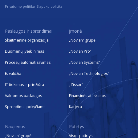
Privatumo politika
Slapukų politika
Paslaugos ir sprendimai
Įmonė
Skaitmeninė organizacija
„Novian“ grupė
Duomenų įveiklinimas
„Novian Pro“
Procesų automatizavimas
„Novian Systems“
E. valdžia
„Novian Technologies“
IT tiekimas ir priežiūra
„Zissor“
Valdomos paslaugos
Finansinės ataskaitos
Sprendimai pokyčiams
Karjera
Naujienos
Patirtys
„Novian“ grupė
Visos patirtys