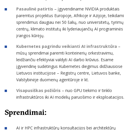
Pasaulinė patirtis
– įgyvendiname NVIDIA produktais
paremtus projektus Europoje, Afrikoje ir Azijoje, teikdami
sprendimus daugiau nei 50 šalių, nuo universitetų, tyrimų
centrų, klimato institutų iki lyderiaujančių AI programinės
įrangos kūrėjų.
Kubernetes pagrindu veikianti AI infrastruktūra
–
mūsų sprendimai paremti konteinerių orkestravimu,
leidžiančiu efektyviai valdyti AI darbo krūvius. Esame
įgyvendinę sudėtingus Kubernetes diegimus didžiausiose
Lietuvos institucijose – Registrų centre, Lietuvos banke,
Valstybinėje duomenų agentūroje ir kt.
Visapusiškas požiūris
– nuo GPU tiekimo ir tinklo
infrastruktūros iki AI modelių paruošimo ir eksploatacijos.
Sprendimai:
AI ir HPC infrastruktūrų konsultacijos bei architektūrų