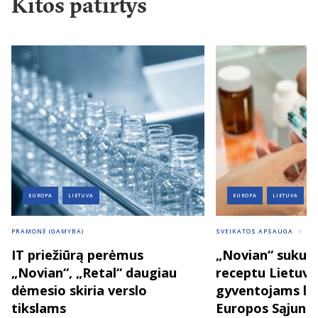
Kitos patirtys
EUROPA
LIETUVA
EUROPA
LIETUVA
PRAMONĖ (GAMYBA)
SVEIKATOS APSAUGA
VI
IT priežiūrą perėmus
„Novian“ sukurt
„Novian“, „Retal“ daugiau
receptu Lietuvo
dėmesio skiria verslo
gyventojams lei
tikslams
Europos Sąjungo