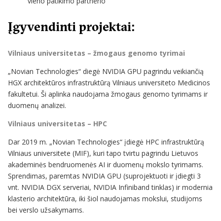
vieno patikimo partnerio
Įgyvendinti projektai:
Vilniaus universitetas – žmogaus genomo tyrimai
„Novian Technologies“ diegė NVIDIA GPU pagrindu veikiančią
HGX architektūros infrastruktūrą Vilniaus universiteto Medicinos
fakultetui. Ši aplinka naudojama žmogaus genomo tyrimams ir
duomenų analizei.
Vilniaus universitetas – HPC
Dar 2019 m. „Novian Technologies“ įdiegė HPC infrastruktūrą
Vilniaus universitete (MIF), kuri tapo tvirtu pagrindu Lietuvos
akademinės bendruomenės AI ir duomenų mokslo tyrimams.
Sprendimas, paremtas NVIDIA GPU (suprojektuoti ir įdiegti 3
vnt. NVIDIA DGX serveriai, NVIDIA Infiniband tinklas) ir modernia
klasterio architektūra, iki šiol naudojamas mokslui, studijoms
bei verslo užsakymams.