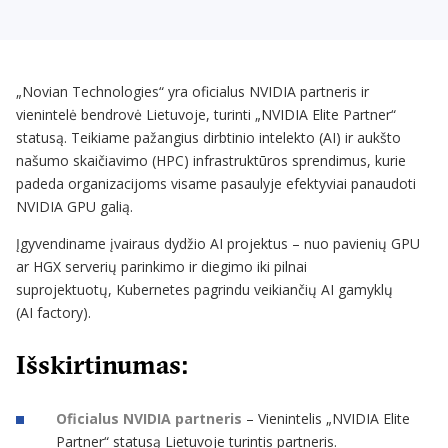
„Novian Technologies“ yra oficialus NVIDIA partneris ir
vienintelė bendrovė Lietuvoje, turinti „NVIDIA Elite Partner“
statusą. Teikiame pažangius dirbtinio intelekto (AI) ir aukšto
našumo skaičiavimo (HPC) infrastruktūros sprendimus, kurie
padeda organizacijoms visame pasaulyje efektyviai panaudoti
NVIDIA GPU galią.
Įgyvendiname įvairaus dydžio AI projektus – nuo pavienių GPU
ar HGX serverių parinkimo ir diegimo iki pilnai
suprojektuotų, Kubernetes pagrindu veikiančių AI gamyklų
(AI factory).
Išskirtinumas:
Oficialus NVIDIA partneris
– Vienintelis „NVIDIA Elite
Partner“ statusą Lietuvoje turintis partneris.