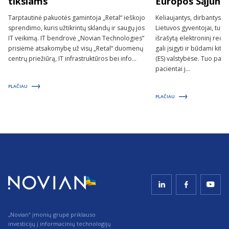
tikslams
Europos Sąjungo
Tarptautinė pakuotės gamintoja „Retal“ ieškojo
Keliaujantys, dirbantys 
sprendimo, kuris užtikrintų sklandų ir saugų jos
Lietuvos gyventojai, tur
IT veikimą. IT bendrovė „Novian Technologies“
išrašytą elektroninį rece
prisiėmė atsakomybę už visų „Retal“ duomenų
gali įsigyti ir būdami ki
centrų priežiūrą, IT infrastruktūros bei info...
(ES) valstybėse. Tuo pači
pacientai j...
PLAČIAU
PLAČIAU
„Novian“ įmonių grupė priklauso
investicijų į informacinių technologijų