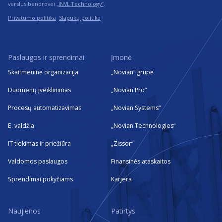
verslus bendrovei
„INVL Technology“
.
Privatumo politika
Slapukų politika
Paslaugos ir sprendimai
Įmonė
Skaitmeninė organizacija
„Novian“ grupė
Duomenų įveiklinimas
„Novian Pro“
Procesų automatizavimas
„Novian Systems“
E. valdžia
„Novian Technologies“
IT tiekimas ir priežiūra
„Zissor“
Valdomos paslaugos
Finansinės ataskaitos
Sprendimai pokyčiams
Karjera
Naujienos
Patirtys