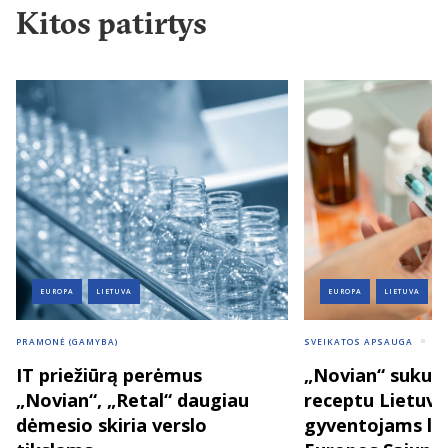
Kitos patirtys
EUROPA
LIETUVA
EUROPA
LIETUVA
PRAMONĖ (GAMYBA)
SVEIKATOS APSAUGA
VI
IT priežiūrą perėmus
„Novian“ sukurt
„Novian“, „Retal“ daugiau
receptu Lietuvo
dėmesio skiria verslo
gyventojams lei