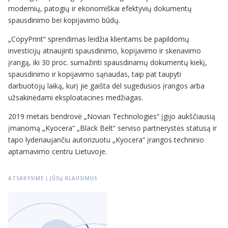
modernių, patogių ir ekonomiškai efektyvių dokumentų
spausdinimo bei kopijavimo būdų.
„CopyPrint“ sprendimas leidžia klientams be papildomų
investicijų atnaujinti spausdinimo, kopijavimo ir skenavimo
įrangą, iki 30 proc. sumažinti spausdinamų dokumentų kiekį,
spausdinimo ir kopijavimo sąnaudas, taip pat taupyti
darbuotojų laiką, kurį jie gaišta dėl sugedusios įrangos arba
užsakinėdami eksploatacines medžiagas.
2019 metais bendrovė „Novian Technologies“ įgijo aukščiausią
įmanomą „Kyocera“ „Black Belt“ serviso partnerystės statusą ir
tapo lyderiaujančiu autorizuotu „Kyocera“ įrangos techninio
aptarnavimo centru Lietuvoje.
ATSAKYSIME Į JŪSŲ KLAUSIMUS