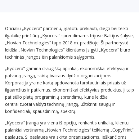
Oficialiu „Kyocera“ partneriu, įgaliotu prekiauti, diegti bei teikti
ilgalaikę priežiūrą „Kyocera“ sprendimams trijose Baltijos šalyse,
„Novian Technologies“ tapo 2018 m. pradžioje. Ši partnerystė
leidžia „Novian Technologies“ klientams įsigyti „Kyocera“ biuro
techninės įrangos itin palankiomis sąlygomis.
„Kyocera“ gamina draugišką aplinkai, ekonomiškai efektyvią ir
patvarią įrangą, skirtą įvairaus dydžio organizacijoms.
Korporacija yra ne kartą apdovanota tarptautiniais prizais už
ilgaamžius ir patikimus, ekonomiškai efektyvius produktus. Ji taip
pat siūlo platų programinių sprendimų, kurie leidžia
centralizuotai valdyti techninę įrangą, užtikrinti saugų ir
konfidencialų spausdinimą, spektrą.
„Kyocera“ įranga yra viena iš opcijų, renkantis unikalią, klientų
palankiai vertinamą „Novian Technologies“ teikiamą „CopyPrint“
paslaugą. Ši paslauga yra skirta organizacijoms, ieškančioms