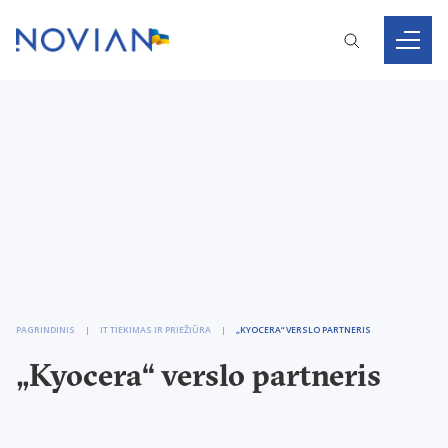
PAGRINDINIS
IT TIEKIMAS IR PRIEŽIŪRA
„KYOCERA“ VERSLO PARTNERIS
„Kyocera“ verslo partneris