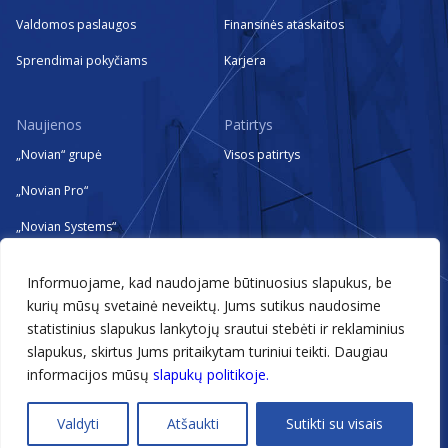
Valdomos paslaugos
Finansinės ataskaitos
Sprendimai pokyčiams
Karjera
Naujienos
Patirtys
„Novian“ grupė
Visos patirtys
„Novian Pro“
„Novian Systems“
„Novian Technologies“
Informuojame, kad naudojame būtinuosius slapukus, be
„Zissor“
kurių mūsų svetainė neveiktų. Jums sutikus naudosime
statistinius slapukus lankytojų srautui stebėti ir reklaminius
Renginiai
slapukus, skirtus Jums pritaikytam turiniui teikti. Daugiau
informacijos mūsų
slapukų politikoje.
@2026 Novian
Valdyti
Atšaukti
Sutikti su visais
Technologijos, kurios įgalina