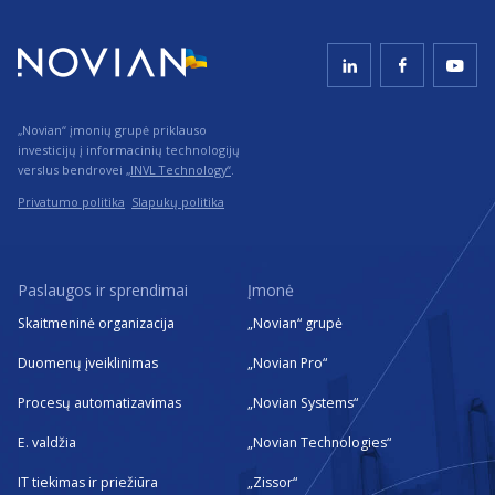
„Novian“ įmonių grupė priklauso
investicijų į informacinių technologijų
verslus bendrovei
„INVL Technology“
.
Privatumo politika
Slapukų politika
Paslaugos ir sprendimai
Įmonė
Skaitmeninė organizacija
„Novian“ grupė
Duomenų įveiklinimas
„Novian Pro“
Procesų automatizavimas
„Novian Systems“
E. valdžia
„Novian Technologies“
IT tiekimas ir priežiūra
„Zissor“