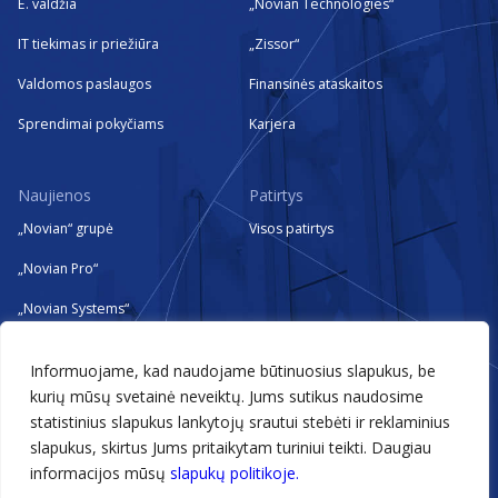
E. valdžia
„Novian Technologies“
IT tiekimas ir priežiūra
„Zissor“
Valdomos paslaugos
Finansinės ataskaitos
Sprendimai pokyčiams
Karjera
Naujienos
Patirtys
„Novian“ grupė
Visos patirtys
„Novian Pro“
„Novian Systems“
„Novian Technologies“
Informuojame, kad naudojame būtinuosius slapukus, be
„Zissor“
kurių mūsų svetainė neveiktų. Jums sutikus naudosime
statistinius slapukus lankytojų srautui stebėti ir reklaminius
Renginiai
slapukus, skirtus Jums pritaikytam turiniui teikti. Daugiau
informacijos mūsų
slapukų politikoje.