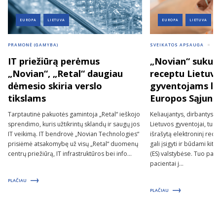
EUROPA
LIETUVA
EUROPA
LIETUVA
PRAMONĖ (GAMYBA)
SVEIKATOS APSAUGA
VI
IT priežiūrą perėmus
„Novian“ sukurt
„Novian“, „Retal“ daugiau
receptu Lietuvo
dėmesio skiria verslo
gyventojams lei
tikslams
Europos Sąjungo
Tarptautinė pakuotės gamintoja „Retal“ ieškojo
Keliaujantys, dirbantys 
sprendimo, kuris užtikrintų sklandų ir saugų jos
Lietuvos gyventojai, tur
IT veikimą. IT bendrovė „Novian Technologies“
išrašytą elektroninį rece
prisiėmė atsakomybę už visų „Retal“ duomenų
gali įsigyti ir būdami ki
centrų priežiūrą, IT infrastruktūros bei info...
(ES) valstybėse. Tuo pači
pacientai j...
PLAČIAU
PLAČIAU