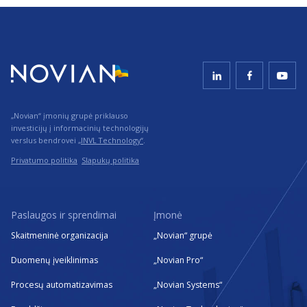
„Novian“ įmonių grupė priklauso
investicijų į informacinių technologijų
verslus bendrovei
„INVL Technology“
.
Privatumo politika
Slapukų politika
Paslaugos ir sprendimai
Įmonė
Skaitmeninė organizacija
„Novian“ grupė
Duomenų įveiklinimas
„Novian Pro“
Procesų automatizavimas
„Novian Systems“