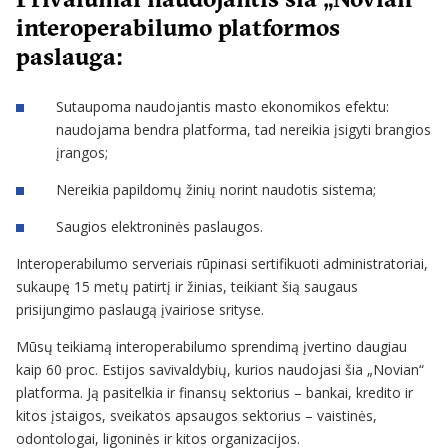
interoperabilumo platformos
paslauga:
Sutaupoma naudojantis masto ekonomikos efektu:
naudojama bendra platforma, tad nereikia įsigyti brangios
įrangos;
Nereikia papildomų žinių norint naudotis sistema;
Saugios elektroninės paslaugos.
Interoperabilumo serveriais rūpinasi sertifikuoti administratoriai,
sukaupę 15 metų patirtį ir žinias, teikiant šią saugaus
prisijungimo paslaugą įvairiose srityse.
Mūsų teikiamą interoperabilumo sprendimą įvertino daugiau
kaip 60 proc. Estijos savivaldybių, kurios naudojasi šia „Novian“
platforma. Ją pasitelkia ir finansų sektorius – bankai, kredito ir
kitos įstaigos, sveikatos apsaugos sektorius – vaistinės,
odontologai, ligoninės ir kitos organizacijos.