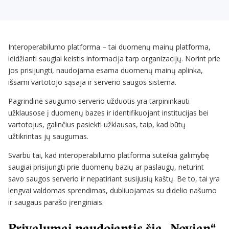
Interoperabilumo platforma – tai duomenų mainų platforma,
leidžianti saugiai keistis informacija tarp organizacijų. Norint prie
jos prisijungti, naudojama esama duomenų mainų aplinka,
išsami vartotojo sąsaja ir serverio saugos sistema.
Pagrindinė saugumo serverio užduotis yra tarpininkauti
užklausose į duomenų bazes ir identifikuojant institucijas bei
vartotojus, galinčius pasiekti užklausas, taip, kad būtų
užtikrintas jų saugumas.
Svarbu tai, kad interoperabilumo platforma suteikia galimybę
saugiai prisijungti prie duomenų bazių ar paslaugų, neturint
savo saugos serverio ir nepatiriant susijusių kaštų. Be to, tai yra
lengvai valdomas sprendimas, dubliuojamas su didelio našumo
ir saugaus parašo įrenginiais.
Privalumai naudojantis šia „Novian“