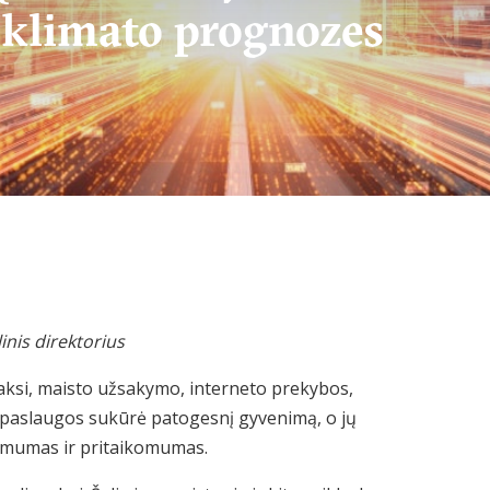
ia klimato prognozes
nis direktorius
aksi, maisto užsakymo, interneto prekybos,
s paslaugos sukūrė patogesnį gyvenimą, o jų
amumas ir pritaikomumas.