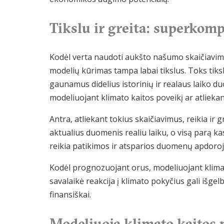
Tikslu ir greita: superkom
Kodėl verta naudoti aukšto našumo skaičiavimus
modelių kūrimas tampa labai tikslus. Toks tiksl
gaunamus didelius istorinių ir realaus laiko 
modeliuojant klimato kaitos poveikį ar atliek
Antra, atliekant tokius skaičiavimus, reikia ir
aktualius duomenis realiu laiku, o visą parą 
reikia patikimos ir atsparios duomenų apdoroj
Kodėl prognozuojant orus, modeliuojant klimato
savalaikė reakcija į klimato pokyčius gali išgel
finansiškai.
Modeliuoja klimato kaitos 