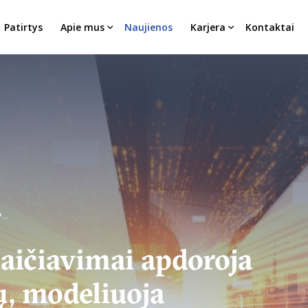
Patirtys
Apie mus
Naujienos
Karjera
Kontaktai
ES
ičiavimai apdoroja
ų, modeliuoja