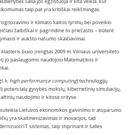
dienybei. Šalia jos egzistuoja ir kita veikla, kur
ikomumas taip pat yra kritiškai reikšmingas.
 prognozavimo ir klimato kaitos tyrimų bei poveikio
ičiasi žaibiškai ir pagrindinė to priežastis – būtent
kymasis ir aukšto našumo skaičiavimai.
klasteris buvo įrengtas 2009 m. Vilniaus universiteto
etį jo paslaugomis naudojosi Matematikos ir
nkai.
l. k.
high performance computing
) technologijų
į potencialą gyvybės mokslų, kibernetinių simuliacijų,
ltinių naudojimo ir kitose srityse.
je suteikia Lietuvos ekonomikos gaivinimo ir atsparumo
pčių yra skaitmenizavimas ir inovacijos, tad
nizuoti IT sistemas, taip stiprinant ir šalies