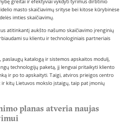
ybę greitai ir efektyviai vykdyti tyrimus dirbtinio
idelio masto skaičiavimų srityse bei kitose kūrybinėse
idelės imties skaičiavimų.
tus atitinkantį aukšto našumo skaičiavimo įrenginių
biaudami su klientu ir technologiniais partneriais
, paslaugų katalogą ir sistemos apskaitos modulį,
ingų technologijų paketą, jį lengvai pritaikyti kliento
ą ir po to apskaityti. Taigi, atviros prieigos centro
 ir kitų Lietuvos mokslo įstaigų, taip pat įmonių
imo planas atveria naujas
vimui