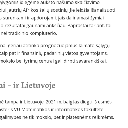
 sąlygomis įdiegėme aukšto našumo skaičiavimo
 jautrių Afrikos šalių sostinių. Jie leidžia išanalizuoti
surenkami ir apdorojami, jais dalinamasi žymiai
o rezultatai gaunami anksčiau. Paprastai tariant, tai
nei tradicinio kompiuterio.
nai geriau atitinka prognozuojamus klimato sąlygų
taip pat ir finansinių padarinių vietos gyventojams.
 mokslo bei tyrimų centrai gali dirbti savarankiškai,
 – ir Lietuvoje
 tampa ir Lietuvoje. 2021 m. baigtas diegti iš esmės
teris VU Matematikos ir informatikos fakultete
galimybes ne tik mokslo, bet ir platesnėms reikmėms.