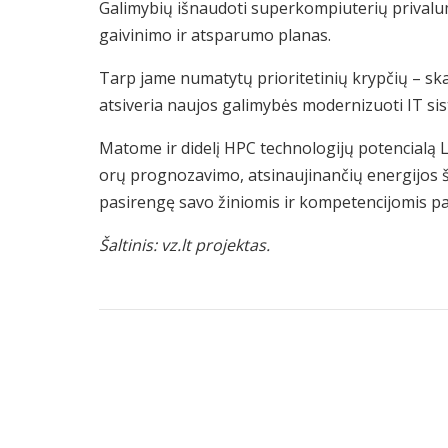
Galimybių išnaudoti superkompiuterių privalum
gaivinimo ir atsparumo planas.
Tarp jame numatytų prioritetinių krypčių – ska
atsiveria naujos galimybės modernizuoti IT si
Matome ir didelį HPC technologijų potencialą L
orų prognozavimo, atsinaujinančių energijos š
pasirengę savo žiniomis ir kompetencijomis pa
Šaltinis: vz.lt projektas.