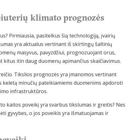
piuterių klimato prognozės
? Pirmiausia, pasitelkus šią technologiją, įvairių
umas yra aktualus vertinant iš skirtingų šaltinių
duomenų masyvus, pavyzdžiui, prognozuojant orus,
ant kitus itin daug duomenų apimančius skaičiavimus.
 greičio. Tikslios prognozės yra įmanomos vertinant
kas keletą minučių pateikiamiems duomenims apdoroti
imo infrastruktūros.
 kaitos poveikį yra svarbus tikslumas ir greitis? Nes
bėti gyvybes, o jos poveikis yra išmatuojamas ir
poveikį