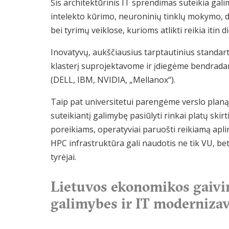
Šis architektūrinis IT sprendimas suteikia galim
intelekto kūrimo, neuroninių tinklų mokymo, d
bei tyrimų veiklose, kurioms atlikti reikia itin d
Inovatyvų, aukščiausius tarptautinius standar
klasterį suprojektavome ir įdiegėme bendradar
(DELL, IBM, NVIDIA, „Mellanox“).
Taip pat universitetui parengėme verslo planą
suteikiantį galimybę pasiūlyti rinkai platų skirt
poreikiams, operatyviai paruošti reikiamą aplink
HPC infrastruktūra gali naudotis ne tik VU, bet
tyrėjai.
Lietuvos ekonomikos gaivin
galimybes ir IT moderniza