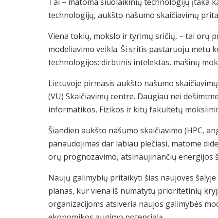
Tai – matoma šiuolaikinių technologijų įtaka kas
technologijų, aukšto našumo skaičiavimų prita
Viena tokių, mokslo ir tyrimų sričių, – tai orų
modeliavimo veikla. Ši sritis pastaruoju metu ke
technologijos: dirbtinis intelektas, mašinų mo
Lietuvoje pirmasis aukšto našumo skaičiavimų 
(VU) Skaičiavimų centre. Daugiau nei dešimtm
informatikos, Fizikos ir kitų fakultetų mokslini
Šiandien aukšto našumo skaičiavimo (HPC, ang
panaudojimas dar labiau plečiasi, matome didel
orų prognozavimo, atsinaujinančių energijos ša
Naujų galimybių pritaikyti šias naujoves šaly
planas, kur viena iš numatytų prioritetinių kry
organizacijoms atsiveria naujos galimybės moder
ekonomikos augimo potencialą.