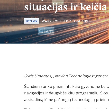
situacijas ir keič
2022 / 01 / 04
3
MIN. SKAITYMO
ĮŽVALGOS
Gytis Umantas, „Novian Technologies“ generali
Šiandien sunku prisiminti, kaip gyvenome be t
navigacijos ir daugybės kitų programėlių. Šio
atsiradimą lėmė pažangių technologijų priein