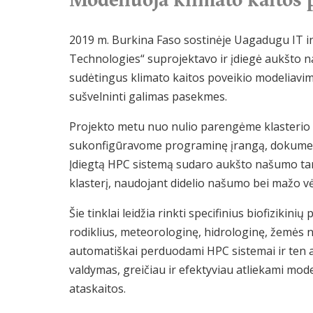
2019 m. Burkina Faso sostinėje Uagadugu IT 
Technologies“ suprojektavo ir įdiegė aukšto naš
sudėtingus klimato kaitos poveikio modeliavi
sušvelninti galimas pasekmes.
Projekto metu nuo nulio parengėme klasterio a
sukonfigūravome programinę įrangą, dokume
Įdiegtą HPC sistemą sudaro aukšto našumo tarn
klasterį, naudojant didelio našumo bei mažo vėl
Šie tinklai leidžia rinkti specifinius biofiziki
rodiklius, meteorologinę, hidrologinę, žemės 
automatiškai perduodami HPC sistemai ir ten
valdymas, greičiau ir efektyviau atliekami mod
ataskaitos.