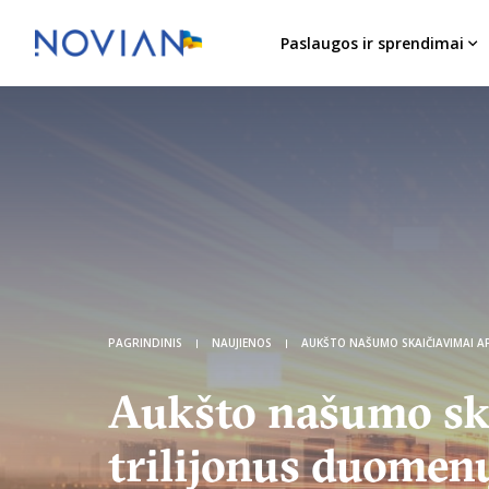
Paslaugos ir sprendimai
PAGRINDINIS
NAUJIENOS
AUKŠTO NAŠUMO SKAIČIAVIMAI APDOROJA TRILIJONUS DUOMENŲ, MODELIUOJA SITUACIJAS IR KEIČIA KLIMATO PROGNOZ
Aukšto našumo ska
trilijonus duomen