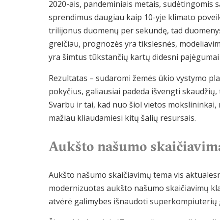
2020-ais, pandeminiais metais, sudėtingomis
sprendimus daugiau kaip 10-yje klimato poveikiui
trilijonus duomenų per sekundę, tad duomenys 
greičiau, prognozės yra tikslesnės, modeliavim
yra šimtus tūkstančių kartų didesni pajėgumai 
Rezultatas – sudaromi žemės ūkio vystymo pla
pokyčius, galiausiai padeda išvengti skaudžių, 
Svarbu ir tai, kad nuo šiol vietos mokslininkai,
mažiau kliaudamiesi kitų šalių resursais.
Aukšto našumo skaičiavimai
Aukšto našumo skaičiavimų tema vis aktualesnė
modernizuotas aukšto našumo skaičiavimų klas
atvėrė galimybes išnaudoti superkompiuterių 