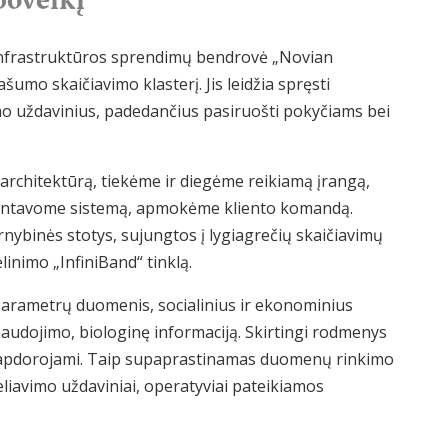
infrastruktūros sprendimų bendrovė „Novian
umo skaičiavimo klasterį. Jis leidžia spręsti
mo uždavinius, padedančius pasiruošti pokyčiams bei
rchitektūrą, tiekėme ir diegėme reikiamą įrangą,
ntavome sistemą, apmokėme kliento komandą.
ybinės stotys, sujungtos į lygiagrečių skaičiavimų
inimo „InfiniBand“ tinklą.
nių parametrų duomenis, socialinius ir ekonominius
naudojimo, biologinę informaciją. Skirtingi rodmenys
 apdorojami. Taip supaprastinamas duomenų rinkimo
eliavimo uždaviniai, operatyviai pateikiamos