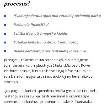
procesus?
Išvaduoja darbuotojus nuo rutininių techninių darbų
Racionalu finansiškai
Leidžia išvengti žmogiškų klaidų
Suteikia lankstumo dirbant per nuotolį
Didina darbuotojų pasitenkinimą ir našumą
Jo teigimu, tokiems ne itin technologiškai sudėtingiems
sprendimams kurti ir plėtoti ypač tinka „Microsoft Power
Platform“ aplinka, kuri suteikia vieningą infrastruktūrą bei
sutelkia informacijos talpinimo, apdorojimo bei analitikos
procesus.
„Jos pagrindu kuriami sprendimai leidžia greitai, be itin didelių
pastangų ir resursų realizuoti maksimaliai organizacijos
poreikius atitinkančius sprendimus“, – sakė P. Skamarakas.