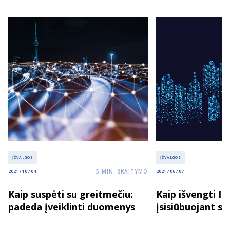
ĮŽVALGOS
ĮŽVALGOS
5
MIN. SKAITYMO
2021 / 10 / 04
2021 / 06 / 07
Kaip suspėti su greitmečiu:
Kaip išvengti IT
padeda įveiklinti duomenys
įsisiūbuojant sk