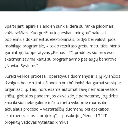
Spartėjanti aplinka šiandien sunkiai dera su ranka pildomais
važtaraščiais. Kuo greičiau ir „neskausmingiau“ pakeisti
popierinius dokumentus elektroniniais, pildyti bei valdyti juos
mobiliąja programėle, – tokio rezultato greitu metu tikisi pieno
gamintojų kooperatyvas „Pienas LT“, pradėjęs šio proceso
skaitmenizavimą kartu su programavimo paslaugų bendrove
„Novian Systems“.
„Greiti veiklos procesai, operatyvūs duomenys ir iš jų kylančios
įžvalgos bei rezultatai šiandien yra būtinybė daugumai verslų ar
organizacijų. Tad, nors esame automatizavę nemažai veiklos
sričių, globalios pandemijos akivaizdoje pamatėme, jog dirbti
kaip iki šiol nebegalime ir šiuo metu vykdome mums itin
aktualaus proceso – važtaraščių duomenų bei apskaitos
skaitmenizacijos – projektą“, – pasakojo „Pienas LT“ IT
projektų vadovas Vytautas Rimkus.