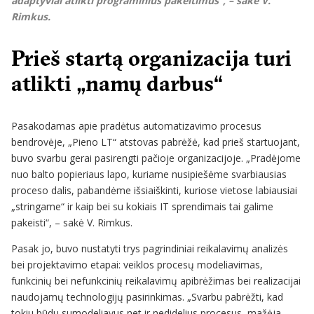
adaptyviai atlikti programinius pakeitimus“, – sakė V.
Rimkus.
Prieš startą organizacija turi
atlikti „namų darbus“
Pasakodamas apie pradėtus automatizavimo procesus
bendrovėje, „Pieno LT“ atstovas pabrėžė, kad prieš startuojant,
buvo svarbu gerai pasirengti pačioje organizacijoje. „Pradėjome
nuo balto popieriaus lapo, kuriame nusipiešėme svarbiausias
proceso dalis, pabandėme išsiaiškinti, kuriose vietose labiausiai
„stringame“ ir kaip bei su kokiais IT sprendimais tai galime
pakeisti“, – sakė V. Rimkus.
Pasak jo, buvo nustatyti trys pagrindiniai reikalavimų analizės
bei projektavimo etapai: veiklos procesų modeliavimas,
funkcinių bei nefunkcinių reikalavimų apibrėžimas bei realizacijai
naudojamų technologijų pasirinkimas. „Svarbu pabrėžti, kad
tokiu būdu sumodeliavus net ir nedidelius procesus, mažėja