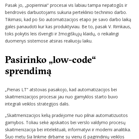
Pasak jo, „popieriniai“ procesai vis labiau tampa nepatogūs ir
bendrovės darbuotojams sukuria perteklinio techninio darbo.
Tikimasi, kad po šio automatizacijos etapo jie savo darbo laiką
galės panaudoti kur kas produktyviau. Be to, pasak V. Rimkaus,
toks pokytis leis išvengti ir žmogiškųjų klaidų, o reikalingi
duomenys sistemose atsiras realiuoju laiku.
Pasirinko „low-code“
sprendimą
„Pienas LT“ atstovas pasakojo, kad automatizacijos bei
skaitmenizacijos procesai jau nuo gamyklos starto buvo
integrali veiklos strategijos dalis.
„Skaitmenizacijos kelią pradėjome nuo pilnai automatizuotos
gamybos. Toliau sekė apskaitos bei verslo valdymo procesų
skaitmenizacija bei intelektuali, informatyvi ir moderni analitika.
Šiuo metu šia linkme dirbame su vienu iš pagrindinių veiklos