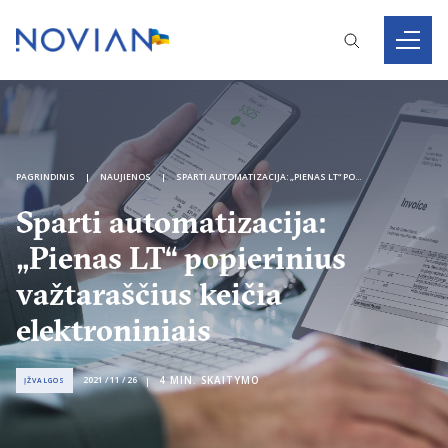
PAGRINDINIS
NAUJIENOS
SPARTI AUTOMATIZACIJA: „PIENAS LT“ POPIERINIUS VAŽTARAŠČIUS KEIČIA ELEKTRONINIAIS
Sparti automatizacija:
„Pienas LT“ popierinius
važtaraščius keičia
elektroniniais
4
MIN. SKAITYMO
2021 / 11 / 26
ĮŽVALGOS