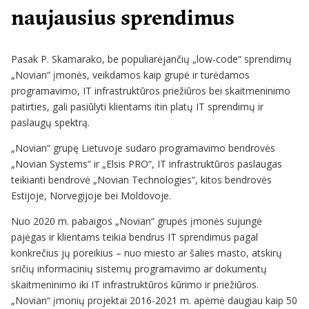
naujausius sprendimus
Pasak P. Skamarako, be populiarėjančių „low-code“ sprendimų
„Novian“ įmonės, veikdamos kaip grupė ir turėdamos
programavimo, IT infrastruktūros priežiūros bei skaitmeninimo
patirties, gali pasiūlyti klientams itin platų IT sprendimų ir
paslaugų spektrą.
„Novian“ grupę Lietuvoje sudaro programavimo bendrovės
„Novian Systems“ ir „Elsis PRO“, IT infrastruktūros paslaugas
teikianti bendrovė „Novian Technologies“, kitos bendrovės
Estijoje, Norvegijoje bei Moldovoje.
Nuo 2020 m. pabaigos „Novian“ grupės įmonės sujungė
pajėgas ir klientams teikia bendrus IT sprendimus pagal
konkrečius jų poreikius – nuo miesto ar šalies masto, atskirų
sričių informacinių sistemų programavimo ar dokumentų
skaitmeninimo iki IT infrastruktūros kūrimo ir priežiūros.
„Novian“ įmonių projektai 2016-2021 m. apėmė daugiau kaip 50