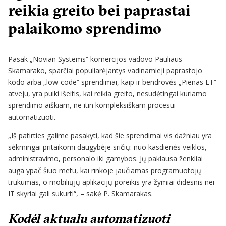
reikia greito bei paprastai
palaikomo sprendimo
Pasak „Novian Systems“ komercijos vadovo Pauliaus
Skamarako, sparčiai populiarėjantys vadinamieji paprastojo
kodo arba „low-code“ sprendimai, kaip ir bendrovės „Pienas LT“
atveju, yra puiki išeitis, kai reikia greito, nesudėtingai kuriamo
sprendimo aiškiam, ne itin kompleksiškam procesui
automatizuoti.
„Iš patirties galime pasakyti, kad šie sprendimai vis dažniau yra
sėkmingai pritaikomi daugybėje sričių: nuo kasdienės veiklos,
administravimo, personalo iki gamybos. Jų paklausa ženkliai
auga ypač šiuo metu, kai rinkoje jaučiamas programuotojų
trūkumas, o mobiliųjų aplikacijų poreikis yra žymiai didesnis nei
IT skyriai gali sukurti“, – sakė P. Skamarakas.
Kodėl aktualu automatizuoti