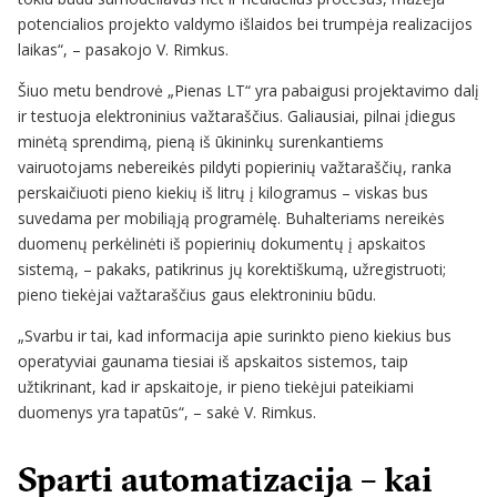
potencialios projekto valdymo išlaidos bei trumpėja realizacijos
laikas“, – pasakojo V. Rimkus.
Šiuo metu bendrovė „Pienas LT“ yra pabaigusi projektavimo dalį
ir testuoja elektroninius važtaraščius. Galiausiai, pilnai įdiegus
minėtą sprendimą, pieną iš ūkininkų surenkantiems
vairuotojams nebereikės pildyti popierinių važtaraščių, ranka
perskaičiuoti pieno kiekių iš litrų į kilogramus – viskas bus
suvedama per mobiliąją programėlę. Buhalteriams nereikės
duomenų perkėlinėti iš popierinių dokumentų į apskaitos
sistemą, – pakaks, patikrinus jų korektiškumą, užregistruoti;
pieno tiekėjai važtaraščius gaus elektroniniu būdu.
„Svarbu ir tai, kad informacija apie surinkto pieno kiekius bus
operatyviai gaunama tiesiai iš apskaitos sistemos, taip
užtikrinant, kad ir apskaitoje, ir pieno tiekėjui pateikiami
duomenys yra tapatūs“, – sakė V. Rimkus.
Sparti automatizacija – kai