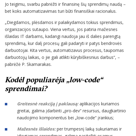
Jo teigimu, svarbu pabrėžti ir finansinę šių sprendimų naudą –
bet koks automatizavimas turi būti finansiškai racionalus.
„Diegdamos, plėsdamos ir palaikydamos tokius sprendimus,
organizacijos sutaupo. Viena vertus, jos patiria mažesnes
išlaidas IT darbams, kadangi naudoja jau iš dalies parengtą
sprendimą, kur dalį procesų gali padaryti ir patys bendrovės
darbuotojai. Kita vertus, automatizavus procesus, taupomas
darbuotojų laikas, o jie gali atlikti kūrybiškesnius darbus“, –
pabrėžė P. Skamarakas.
Kodėl populiarėja „low-code“
sprendimai?
Greitesnė reakciją į paklausą:
aplikacijos kuriamos
greitai, galima įdarbinti „pro-dev“ resursus, daugkartinio
naudojimo komponentus bei „low-code“ įrankius;
Mažesnės išlaidos:
per trumpesnį laiką sukuriamas ir
įdiegiamas sprendimas, galima pasitelkti esamus