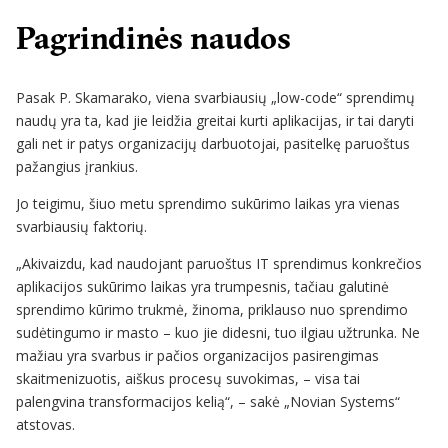
Pagrindinės naudos
Pasak P. Skamarako, viena svarbiausių „low-code“ sprendimų
naudų yra ta, kad jie leidžia greitai kurti aplikacijas, ir tai daryti
gali net ir patys organizacijų darbuotojai, pasitelkę paruoštus
pažangius įrankius.
Jo teigimu, šiuo metu sprendimo sukūrimo laikas yra vienas
svarbiausių faktorių.
„Akivaizdu, kad naudojant paruoštus IT sprendimus konkrečios
aplikacijos sukūrimo laikas yra trumpesnis, tačiau galutinė
sprendimo kūrimo trukmė, žinoma, priklauso nuo sprendimo
sudėtingumo ir masto – kuo jie didesni, tuo ilgiau užtrunka. Ne
mažiau yra svarbus ir pačios organizacijos pasirengimas
skaitmenizuotis, aiškus procesų suvokimas, – visa tai
palengvina transformacijos kelią“, – sakė „Novian Systems“
atstovas.