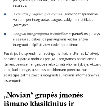
resursus;
Sklandus programų valdymas:
„low-code“ sprendimai
valdomi per integruotas saugos, valdymo ir atitikties
galimybes;
Lengvai integruojama ir išplečiama:
paruoštos jungtys
ir sąsaja su debesijos paslaugomis leidžia lengvai
integruoti ir išplėsti „low-code“ sprendimus.
Pasak jo, šių sprendimų naudingumą, kaip ir „Pienas Lt“ atveju,
padidina ir patogi mobilioji prieiga – programos pasiekiamos
išmaniuosiuose įrenginiuose arba žiniatinklio naršyklėje. Aktualu
ir tai, kad ateityje, atsiradus papildomam poreikiui, šias
aplikacijas galima plėsti ir integruoti su kitomis informacinėmis
sistemomis.
„Novian“ grupės įmonės
išmano klasikinius ir