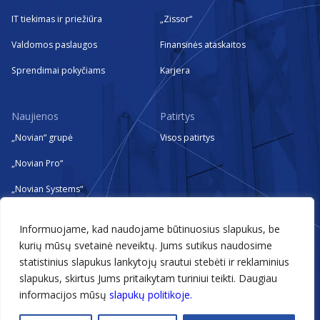
IT tiekimas ir priežiūra
„Zissor“
Valdomos paslaugos
Finansinės ataskaitos
Sprendimai pokyčiams
Karjera
Naujienos
Patirtys
„Novian“ grupė
Visos patirtys
„Novian Pro“
„Novian Systems“
„Novian Technologies“
Informuojame, kad naudojame būtinuosius slapukus, be
„Zissor“
kurių mūsų svetainė neveiktų. Jums sutikus naudosime
statistinius slapukus lankytojų srautui stebėti ir reklaminius
Renginiai
slapukus, skirtus Jums pritaikytam turiniui teikti. Daugiau
informacijos mūsų
slapukų politikoje.