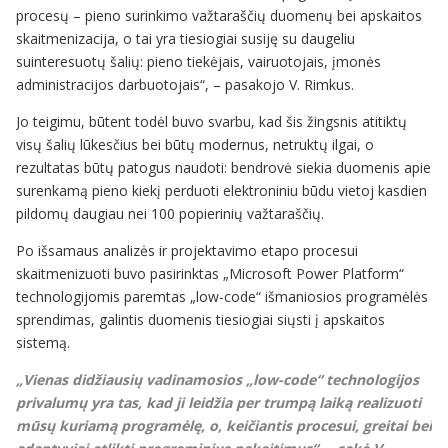
procesų – pieno surinkimo važtaraščių duomenų bei apskaitos
skaitmenizacija, o tai yra tiesiogiai susiję su daugeliu
suinteresuotų šalių: pieno tiekėjais, vairuotojais, įmonės
administracijos darbuotojais“, – pasakojo V. Rimkus.
Jo teigimu, būtent todėl buvo svarbu, kad šis žingsnis atitiktų
visų šalių lūkesčius bei būtų modernus, netruktų ilgai, o
rezultatas būtų patogus naudoti: bendrovė siekia duomenis apie
surenkamą pieno kiekį perduoti elektroniniu būdu vietoj kasdien
pildomų daugiau nei 100 popierinių važtaraščių.
Po išsamaus analizės ir projektavimo etapo procesui
skaitmenizuoti buvo pasirinktas „Microsoft Power Platform“
technologijomis paremtas „low-code“ išmaniosios programėlės
sprendimas, galintis duomenis tiesiogiai siųsti į apskaitos
sistemą.
„Vienas didžiausių vadinamosios „low-code“ technologijos
privalumų yra tas, kad ji leidžia per trumpą laiką realizuoti
mūsų kuriamą programėlę, o, keičiantis procesui, greitai bei