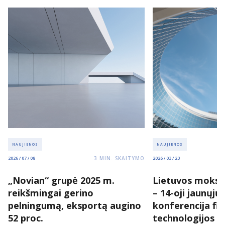
NAUJIENOS
NAUJIENOS
3
MIN. SKAITYMO
2026 / 07 / 08
2026 / 03 / 23
„Novian“ grupė 2025 m.
Lietuvos moksl
reikšmingai gerino
– 14-oji jaunųjų
pelningumą, eksportą augino
konferencija fizi
52 proc.
technologijos 