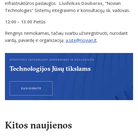
infrastruktūros paslaugos.
Liudvikas Daubaras,
“Novian
Technologies” Sistemų integravimo ir konsultacijų sk. vadovas.
12:00 – 13:00
Pietūs
Renginys nemokamas, tačiau svarbu užsiregistruoti, nurodant
vardą, pavardę ir organizaciją:
a.site@novian.lt
.
EFEKTYVŪS INTEGRUOTI SPRENDIMAI IR PASLAUGOS
Technologijos Jūsų tikslams
SUSISIEKITE
Kitos naujienos