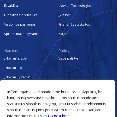
E. valdžia
„Novian Technologies“
IT tiekimas ir priežiūra
„Zissor“
Valdomos paslaugos
Finansinės ataskaitos
Sprendimai pokyčiams
Karjera
Naujienos
Patirtys
„Novian“ grupė
Visos patirtys
„Novian Pro“
„Novian Systems“
„Novian Technologies“
Informuojame, kad naudojame būtinuosius slapukus, be
„Zissor“
kurių mūsų svetainė neveiktų. Jums sutikus naudosime
statistinius slapukus lankytojų srautui stebėti ir reklaminius
Renginiai
slapukus, skirtus Jums pritaikytam turiniui teikti. Daugiau
informacijos mūsų
slapukų politikoje.