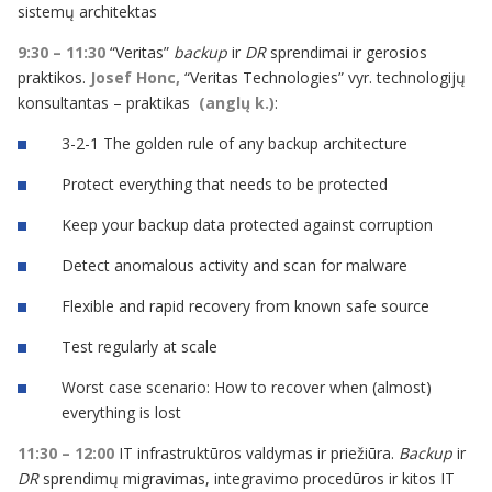
sistemų architektas
9:30 – 11:30
“Veritas”
backup
ir
DR
sprendimai ir gerosios
praktikos.
Josef Honc,
“Veritas Technologies” vyr. technologijų
konsultantas – praktikas
(anglų k.)
:
3-2-1 The golden rule of any backup architecture
Protect everything that needs to be protected
Keep your backup data protected against corruption
Detect anomalous activity and scan for malware
Flexible and rapid recovery from known safe source
Test regularly at scale
Worst case scenario: How to recover when (almost)
everything is lost
11:30 – 12:00
IT infrastruktūros valdymas ir priežiūra.
Backup
ir
DR
sprendimų migravimas, integravimo procedūros ir kitos IT