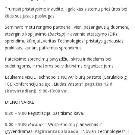
Trumpai pristatysime ir audito, ilgalaikės sistemų priežiūros bei
kitas susijusias paslaugas.
Seminaro metu renginio partneriai, vieni pažangiausių duomenų
atsarginio kopijavimo (
backup
) ir avarinio atstatymo (DR)
sprendimų kūrėjai „Veritas Technologies“ pristatys geriausias
praktikas, kuriant patikimus sprendimus.
Pateiksime sprendimų pavyzdžių, skirtų ir didelėms bei
sudėtingoms, ir mažoms bei vidutinėms organizacijoms.
Laukiame visų „Technopolis NOVA“ biurų pastate (Gerulaičio g.
10), konferencijų salėje „Liudas Vasaris“
gegužės 12 d.
(ketvirtadienį), 9:00-13:00 val.
DIENOTVARKĖ
8:30 – 9:00
Registracija, pasitikimo kava.
9:00 – 9:30
Backup
ir
DR
sprendimų planavimas ir
įgyvendinimas.
Algimantas Slabada,
“Novian Technologies” IT