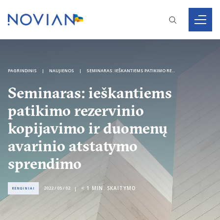
PAGRINDINIS
NAUJIENOS
SEMINARAS: IEŠKANTIEMS PATIKIMO REZERVINIO KOPIJAVIMO IR DUOMENŲ AVARINIO ATSTATYMO SPRENDIMO
Seminaras: ieškantiems
patikimo rezervinio
kopijavimo ir duomenų
avarinio atstatymo
sprendimo
< 1
MIN. SKAITYMO
2022 / 05 / 02
RENGINIAI