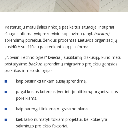
Pastaruoju metu šalies rinkoje pasikeitus situacijai ir stipriai
išaugus alternatyvių rezervinio kopijavimo (angl.
backup)
sprendimų poreikiui, ženklus procentas Lietuvos organizacijų
susidūrė su iššūkiu pasirenkant kitą platformą.
„Novian Technologies“ kviečia į susitikimą-diskusiją, kurio metu
pristatysime
backup
sprendimų migravimo projektų gerąsias
praktikas ir metodologijas:
kaip pasirinkti tinkamiausią sprendimą,
pagal kokius kriterijus įvertinti jo atitikimą organizacijos
poreikiams,
kaip parengti tinkamą migravimo planą,
kiek laiko numatyti tokiam projektui, bei kokie yra
sėkmingo projekto faktoriai.