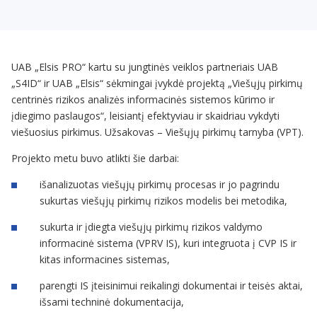
UAB „Elsis PRO“ kartu su jungtinės veiklos partneriais UAB
„S4ID“ ir UAB „Elsis“ sėkmingai įvykdė projektą „Viešųjų pirkimų
centrinės rizikos analizės informacinės sistemos kūrimo ir
įdiegimo paslaugos“, leisiantį efektyviau ir skaidriau vykdyti
viešuosius pirkimus. Užsakovas – Viešųjų pirkimų tarnyba (VPT).
Projekto metu buvo atlikti šie darbai:
išanalizuotas viešųjų pirkimų procesas ir jo pagrindu
sukurtas viešųjų pirkimų rizikos modelis bei metodika,
sukurta ir įdiegta viešųjų pirkimų rizikos valdymo
informacinė sistema (VPRV IS), kuri integruota į CVP IS ir
kitas informacines sistemas,
parengti IS įteisinimui reikalingi dokumentai ir teisės aktai,
išsami techninė dokumentacija,