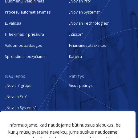
Duomenų įveiklinimas
„Novian Pro“
Procesų automatizavimas
„Novian Systems“
E. valdžia
„Novian Technologies“
IT tiekimas ir priežiūra
„Zissor“
Valdomos paslaugos
Finansinės ataskaitos
Sprendimai pokyčiams
Karjera
Naujienos
Patirtys
„Novian“ grupė
Visos patirtys
„Novian Pro“
„Novian Systems“
„Novian Technologies“
Informuojame, kad naudojame būtinuosius slapukus, be
„Zissor“
kurių mūsų svetainė neveiktų. Jums sutikus naudosime