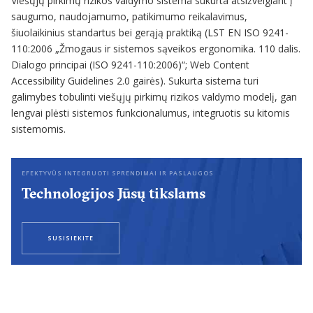
Viešųjų pirkimų rizikos valdymo sistema sukurta atsižvelgiant į
saugumo, naudojamumo, patikimumo reikalavimus,
šiuolaikinius standartus bei gerąją praktiką (LST EN ISO 9241-
110:2006 „Žmogaus ir sistemos sąveikos ergonomika. 110 dalis.
Dialogo principai (ISO 9241-110:2006)“; Web Content
Accessibility Guidelines 2.0 gairės). Sukurta sistema turi
galimybes tobulinti viešųjų pirkimų rizikos valdymo modelį, gan
lengvai plėsti sistemos funkcionalumus, integruotis su kitomis
sistemomis.
EFEKTYVŪS INTEGRUOTI SPRENDIMAI IR PASLAUGOS
Technologijos Jūsų tikslams
SUSISIEKITE