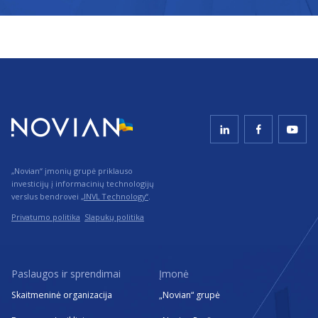
„Novian“ įmonių grupė priklauso
investicijų į informacinių technologijų
verslus bendrovei
„INVL Technology“
.
Privatumo politika
Slapukų politika
Paslaugos ir sprendimai
Įmonė
Skaitmeninė organizacija
„Novian“ grupė