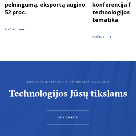
pelningumą, eksportą augino
konferencija fizi
52 proc.
technologijos 
tematika
PLAČIAU
PLAČIAU
EFEKTYVŪS INTEGRUOTI SPRENDIMAI IR PASLAUGOS
Technologijos Jūsų tikslams
SUSISIEKITE