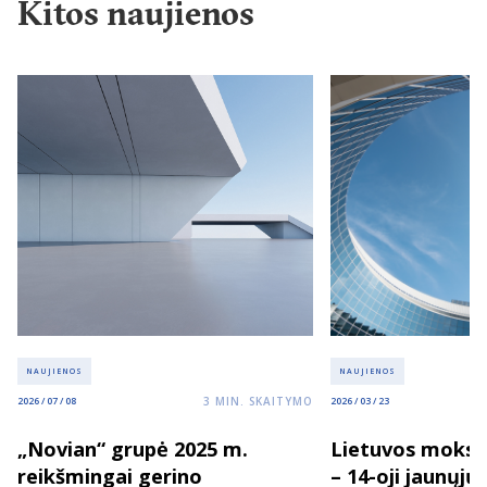
Kitos naujienos
NAUJIENOS
NAUJIENOS
3
MIN. SKAITYMO
2026 / 07 / 08
2026 / 03 / 23
„Novian“ grupė 2025 m.
Lietuvos moksl
reikšmingai gerino
– 14-oji jaunųjų