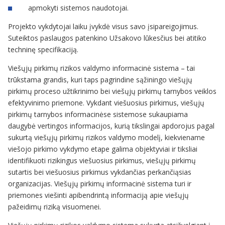
apmokyti sistemos naudotojai.
Projekto vykdytojai laiku įvykdė visus savo įsipareigojimus.
Suteiktos paslaugos patenkino Užsakovo lūkesčius bei atitiko
techninę specifikaciją.
Viešųjų pirkimų rizikos valdymo informacinė sistema – tai
trūkstama grandis, kuri taps pagrindine sąžiningo viešųjų
pirkimų proceso užtikrinimo bei viešųjų pirkimų tarnybos veiklos
efektyvinimo priemone. Vykdant viešuosius pirkimus, viešųjų
pirkimų tarnybos informacinėse sistemose sukaupiama
daugybė vertingos informacijos, kurią tikslingai apdorojus pagal
sukurtą viešųjų pirkimų rizikos valdymo modelį, kiekviename
viešojo pirkimo vykdymo etape galima objektyviai ir tiksliai
identifikuoti rizikingus viešuosius pirkimus, viešųjų pirkimų
sutartis bei viešuosius pirkimus vykdančias perkančiąsias
organizacijas. Viešųjų pirkimų informacinė sistema turi ir
priemones viešinti apibendrintą informaciją apie viešųjų
pažeidimų riziką visuomenei.