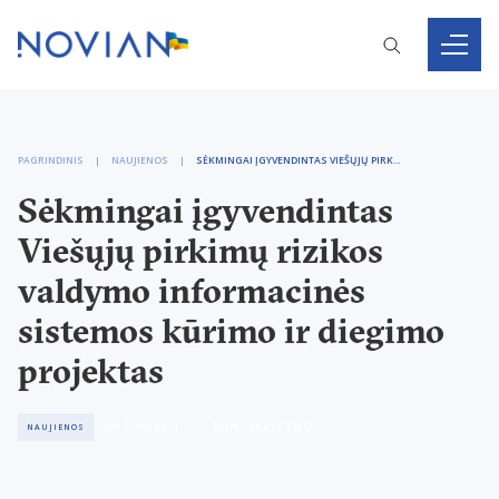
PAGRINDINIS
NAUJIENOS
SĖKMINGAI ĮGYVENDINTAS VIEŠŲJŲ PIRKIMŲ RIZIKOS VALDYMO INFORMACINĖS SISTEMOS KŪRIMO IR DIEGIMO PROJEKTAS
Sėkmingai įgyvendintas
Viešųjų pirkimų rizikos
valdymo informacinės
sistemos kūrimo ir diegimo
projektas
< 1
MIN. SKAITYMO
2014 / 04 / 04
NAUJIENOS