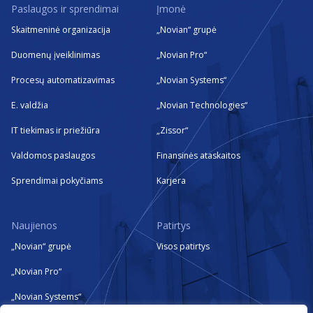
Paslaugos ir sprendimai
Įmonė
Skaitmeninė organizacija
„Novian“ grupė
Duomenų įveiklinimas
„Novian Pro“
Procesų automatizavimas
„Novian Systems“
E. valdžia
„Novian Technologies“
IT tiekimas ir priežiūra
„Zissor“
Valdomos paslaugos
Finansinės ataskaitos
Sprendimai pokyčiams
Karjera
Naujienos
Patirtys
„Novian“ grupė
Visos patirtys
„Novian Pro“
„Novian Systems“