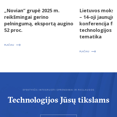
„Novian“ grupė 2025 m.
Lietuvos moksl
reikšmingai gerino
– 14-oji jaunųjų
pelningumą, eksportą augino
konferencija fizi
52 proc.
technologijos 
tematika
PLAČIAU
PLAČIAU
EFEKTYVŪS INTEGRUOTI SPRENDIMAI IR PASLAUGOS
Technologijos Jūsų tikslams