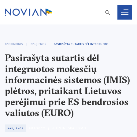
PAGRINDINIS
NAUJIENOS
PASIRAŠYTA SUTARTIS DĖL INTEGRUOTOS MOKESČIŲ INFORMACINĖS SISTEMOS (IMIS) PLĖTROS, PRITAIKANT LIETUVOS PERĖJIMUI PRIE ES BENDROSIOS VALIUTOS (EURO)
Pasirašyta sutartis dėl
integruotos mokesčių
informacinės sistemos (IMIS)
plėtros, pritaikant Lietuvos
perėjimui prie ES bendrosios
valiutos (EURO)
< 1
MIN. SKAITYMO
2014 / 06 / 20
NAUJIENOS