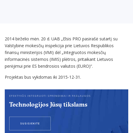
2014 birželio mėn. 20 d. UAB „Elsis PRO pasirašė sutartį su
Valstybine mokesčių inspekcija prie Lietuvos Respublikos
finansų ministerijos (VMI) dėl „Integruotos mokesčių
informacinės sistemos (IMIS) plėtros, pritaikant Lietuvos
perėjimui prie ES bendrosios valiutos (EURO)“.
Projektas bus vykdomas iki 2015-12-31.
EFEKTYVŪS INTEGRUOTI SPRENDIMAI IR PASLAUGOS
Technologijos Jūsų tikslams
SUSISIEKITE