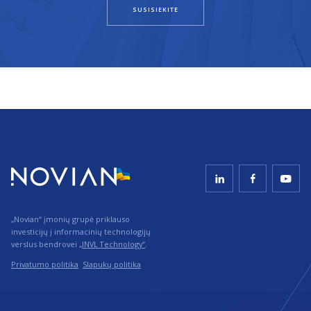
SUSISIEKITE
„Novian“ įmonių grupė priklauso
investicijų į informacinių technologijų
verslus bendrovei
„INVL Technology“
.
Privatumo politika
Slapukų politika