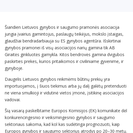
Šiandien Lietuvos gynybos ir saugumo pramonės asociacija
jungia įvairius gamintojus, paslaugų teikėjus, mokslo įstaigas,
glaudžiai bendradarbiauja su ES gynybos agentūra. Išskirtinai
gynybos pramonei iš visų asociacijos narių gamina tik AB
Giraitės ginkluotės gamykla. Kitos bendrovės gamina dvigubos
paskirties prekes, kurios pritaikomos ir civiliniame gyvenime, ir
gynyboje.
Daugelis Lietuvos gynybos reikmėms būtinų prekių yra
importuojamos, į šiuos tiekimus arba jų dalį galėtų pretenduoti
ne viena smulkioji ir vidutinė vietos įmonė, įsitikinę asociacijos
vadovai.
Šią vasarą paskelbtame Europos Komisijos (EK) komunikate dėl
konkurencingesnio ir veiksmingesnio gynybos ir saugumo
sektoriaus sakoma, kad kol kas sudėtinga prognozuoti, kaip
Europos gynybos ir saugumo sektorius atrodys po 20–30 metų.