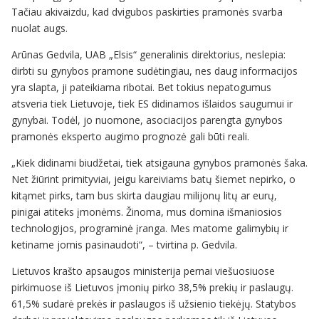
Tačiau akivaizdu, kad dvigubos paskirties pramonės svarba
nuolat augs.
Arūnas Gedvila, UAB „Elsis“ generalinis direktorius, neslepia:
dirbti su gynybos pramone sudėtingiau, nes daug informacijos
yra slapta, ji pateikiama ribotai. Bet tokius nepatogumus
atsveria tiek Lietuvoje, tiek ES didinamos išlaidos saugumui ir
gynybai. Todėl, jo nuomone, asociacijos parengta gynybos
pramonės eksperto augimo prognozė gali būti reali.
„Kiek didinami biudžetai, tiek atsigauna gynybos pramonės šaka.
Net žiūrint primityviai, jeigu kareiviams batų šiemet nepirko, o
kitąmet pirks, tam bus skirta daugiau milijonų litų ar eurų,
pinigai atiteks įmonėms. Žinoma, mus domina išmaniosios
technologijos, programinė įranga. Mes matome galimybių ir
ketiname jomis pasinaudoti“, – tvirtina p. Gedvila.
Lietuvos krašto apsaugos ministerija pernai viešuosiuose
pirkimuose iš Lietuvos įmonių pirko 38,5% prekių ir paslaugų.
61,5% sudarė prekės ir paslaugos iš užsienio tiekėjų. Statybos