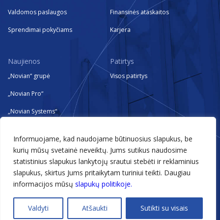
Valdomos paslaugos
Finansinės ataskaitos
Sprendimai pokyčiams
Karjera
Naujienos
Patirtys
„Novian“ grupė
Visos patirtys
„Novian Pro“
„Novian Systems“
„Novian Technologies“
Informuojame, kad naudojame būtinuosius slapukus, be
„Zissor“
kurių mūsų svetainė neveiktų. Jums sutikus naudosime
statistinius slapukus lankytojų srautui stebėti ir reklaminius
Renginiai
slapukus, skirtus Jums pritaikytam turiniui teikti. Daugiau
informacijos mūsų
slapukų politikoje.
@2026 Novian
Valdyti
Atšaukti
Sutikti su visais
Technologijos, kurios įgalina