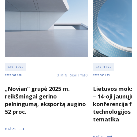
NAUJIENOS
NAUJIENOS
3
MIN. SKAITYMO
2026 / 07 / 08
2026 / 03 / 23
„Novian“ grupė 2025 m.
Lietuvos moksl
reikšmingai gerino
– 14-oji jaunųjų
pelningumą, eksportą augino
konferencija fizi
52 proc.
technologijos 
tematika
PLAČIAU
PLAČIAU