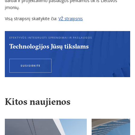
darbai ir projektavimo paslaugos perkamos tik iš Lietuvos
įmonių.
Visą straipsnį skaitykite čia:
VŽ straipsnis
EFEKTYVŪS INTEGRUOTI SPRENDIMAI IR PASLAUGOS
Technologijos Jūsų tikslams
SUSISIEKITE
Kitos naujienos