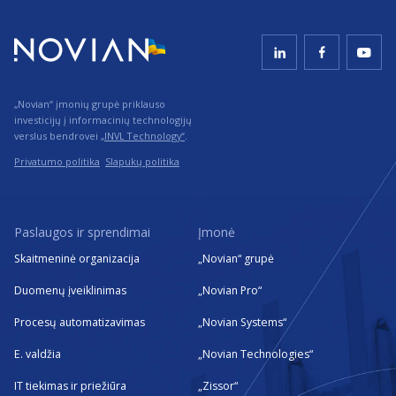
„Novian“ įmonių grupė priklauso
investicijų į informacinių technologijų
verslus bendrovei
„INVL Technology“
.
Privatumo politika
Slapukų politika
Paslaugos ir sprendimai
Įmonė
Skaitmeninė organizacija
„Novian“ grupė
Duomenų įveiklinimas
„Novian Pro“
Procesų automatizavimas
„Novian Systems“
E. valdžia
„Novian Technologies“
IT tiekimas ir priežiūra
„Zissor“