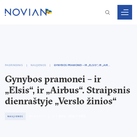
PAGRINDINIS
NAUJIENOS
GYNYBOS PRAMONEI – IR „ELSIS“, IR „AIRBUS“. STRAIPSNIS DIENRAŠTYJE „VERSLO ŽINIOS“
Gynybos pramonei – ir
„Elsis“, ir „Airbus“. Straipsnis
dienraštyje „Verslo žinios“
< 1
MIN. SKAITYMO
2014 / 11 / 11
NAUJIENOS