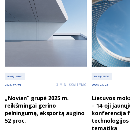
NAUJIENOS
NAUJIENOS
3
MIN. SKAITYMO
2026 / 07 / 08
2026 / 03 / 23
„Novian“ grupė 2025 m.
Lietuvos moksl
reikšmingai gerino
– 14-oji jaunųjų
pelningumą, eksportą augino
konferencija fizi
52 proc.
technologijos 
tematika