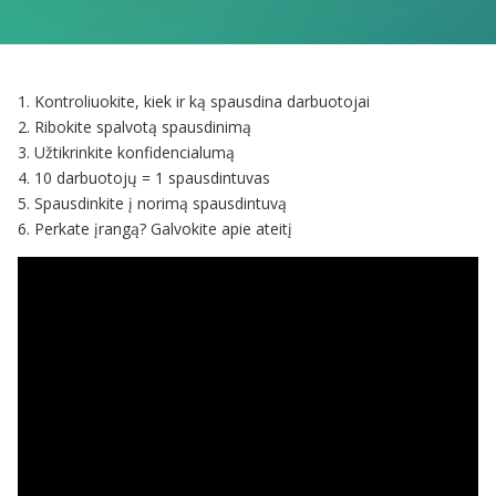
1. Kontroliuokite, kiek ir ką spausdina darbuotojai
2. Ribokite spalvotą spausdinimą
3. Užtikrinkite konfidencialumą
4. 10 darbuotojų = 1 spausdintuvas
5. Spausdinkite į norimą spausdintuvą
6. Perkate įrangą? Galvokite apie ateitį