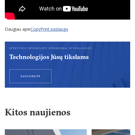
Daugiau apie
CopyPrint paslaugą
EFEKTYVŪS INTEGRUOTI SPRENDIMAI IR PASLAUGOS
Technologijos Jūsų tikslams
SUSISIEKITE
Kitos naujienos