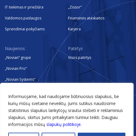
IT tiekimas ir priežiūra
„Zissor“
Valdomos paslaugos
Finansinės ataskaitos
Sprendimai pokyčiams
Karjera
Naujienos
Patirtys
„Novian“ grupė
Visos patirtys
„Novian Pro“
„Novian Systems“
„Novian Technologies“
Informuojame, kad naudojame būtinuosius slapukus, be
„Zissor“
kurių mūsų svetainė neveiktų. Jums sutikus naudosime
statistinius slapukus lankytojų srautui stebėti ir reklaminius
Renginiai
slapukus, skirtus Jums pritaikytam turiniui teikti. Daugiau
informacijos mūsų
slapukų politikoje.
@2026 Novian