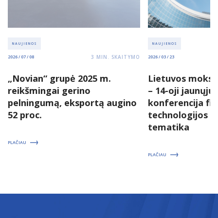
NAUJIENOS
NAUJIENOS
3
MIN. SKAITYMO
2026 / 07 / 08
2026 / 03 / 23
„Novian“ grupė 2025 m.
Lietuvos moksl
reikšmingai gerino
– 14-oji jaunųjų
pelningumą, eksportą augino
konferencija fizi
52 proc.
technologijos 
tematika
PLAČIAU
PLAČIAU