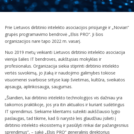
Prie Lietuvos dirbtinio intelekto asociacijos prisijungė ir „Novian“
grupės programavimo bendrovė „Elsis PRO“. Ji šios
organizacijos nare tapo 2022 m. vasarį.
Nuo 2019 metų veikianti Lietuvos dirbtinio intelekto asociacija
vienija šalies IT bendroves, aukštąsias mokyklas ir
profesionalus. Organizacija siekia stiprinti dirbtinio intelekto
vertės suvokimą, jo įtaką ir naudojimo galimybes tokiose
visuomenei svarbiose srityse kaip švietimas, kultūra, sveikatos
apsauga, aplinkosauga, saugumas.
„Šiandien, kai dirbtinio intelekto technologijos vis dažniau yra
taikomos praktikoje, jos yra itin aktualios ir kuriant sudėtingus
IT sprendimus. Siekiame klientams suteikti aukščiausio lygio
paslaugas, tad tikime, kad ši narystė leis glaudžiau įsilieti į
dirbtinio intelekto ekosistemą ir pasiūlyti rinkai dar pažangesnius
sprendimus“, – sakė „Elsis PRO“ generalinis direktorius