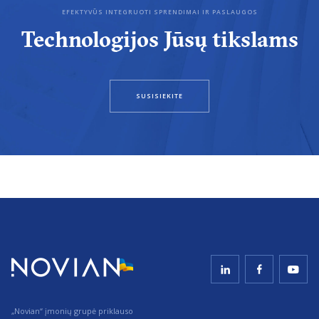
EFEKTYVŪS INTEGRUOTI SPRENDIMAI IR PASLAUGOS
Technologijos Jūsų tikslams
SUSISIEKITE
„Novian“ įmonių grupė priklauso