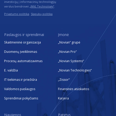
investicijų į informacinių technologijų
verslus bendrovei
„INVL Technology“
.
Privatumo politika
Slapukų politika
Paslaugos ir sprendimai
Įmonė
Skaitmeninė organizacija
„Novian“ grupė
Duomenų įveiklinimas
„Novian Pro“
Procesų automatizavimas
„Novian Systems“
E. valdžia
„Novian Technologies“
IT tiekimas ir priežiūra
„Zissor“
Valdomos paslaugos
Finansinės ataskaitos
Sprendimai pokyčiams
Karjera
Naujienos
Patirtys