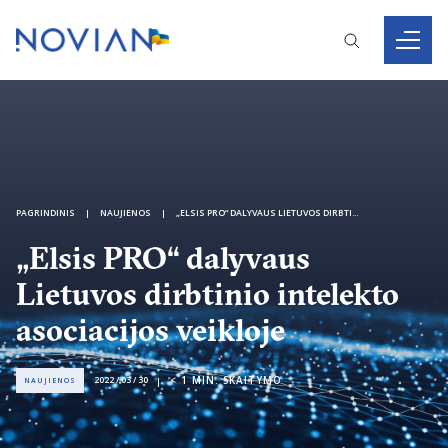
PAGRINDINIS
NAUJIENOS
„ELSIS PRO“ DALYVAUS LIETUVOS DIRBTINIO INTELEKTO ASOCIACIJOS VEIKLOJE
„Elsis PRO“ dalyvaus
Lietuvos dirbtinio intelekto
asociacijos veikloje
< 1
MIN. SKAITYMO
2022 / 03 / 30
NAUJIENOS