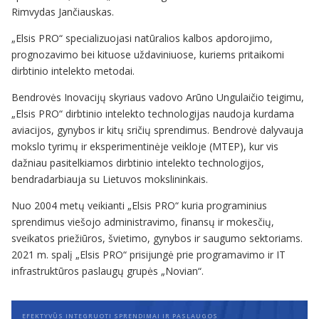
Rimvydas Jančiauskas.
„Elsis PRO“ specializuojasi natūralios kalbos apdorojimo,
prognozavimo bei kituose uždaviniuose, kuriems pritaikomi
dirbtinio intelekto metodai.
Bendrovės Inovacijų skyriaus vadovo Arūno Ungulaičio teigimu,
„Elsis PRO“ dirbtinio intelekto technologijas naudoja kurdama
aviacijos, gynybos ir kitų sričių sprendimus. Bendrovė dalyvauja
mokslo tyrimų ir eksperimentinėje veikloje (MTEP), kur vis
dažniau pasitelkiamos dirbtinio intelekto technologijos,
bendradarbiauja su Lietuvos mokslininkais.
Nuo 2004 metų veikianti „Elsis PRO“ kuria programinius
sprendimus viešojo administravimo, finansų ir mokesčių,
sveikatos priežiūros, švietimo, gynybos ir saugumo sektoriams.
2021 m. spalį „Elsis PRO“ prisijungė prie programavimo ir IT
infrastruktūros paslaugų grupės „Novian“.
EFEKTYVŪS INTEGRUOTI SPRENDIMAI IR PASLAUGOS