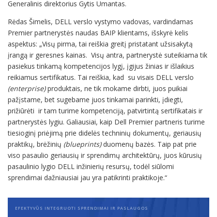
Generalinis direktorius Gytis Umantas.
Rėdas Šimelis, DELL verslo vystymo vadovas, vardindamas
Premier partnerystės naudas BAIP klientams, išskyrė kelis
aspektus: „Visų pirma, tai reiškia greitį pristatant užsisakytą
įrangą ir geresnes kainas. Visų antra, partnerystė suteikiama tik
pasiekus tinkamą kompetencijos lygį, įgijus žinias ir išlaikius
reikiamus sertifikatus. Tai reiškia, kad su visais DELL verslo
(enterprise)
produktais, ne tik mokame dirbti, juos puikiai
pažįstame, bet sugebame juos tinkamai parinkti, įdiegti,
prižiūrėti ir tam turime kompetenciją, patvirtintą sertifikatais ir
partnerystės lygiu. Galiausiai, kaip Dell Premier partneris turime
tiesioginį priėjimą prie didelės techninių dokumentų, geriausių
praktikų, brėžinių
(blueprints)
duomenų bazės. Taip pat prie
viso pasaulio geriausių ir sprendimų architektūrų, juos kūrusių
pasaulinio lygio DELL inžinierių resursų, todėl siūlomi
sprendimai dažniausiai jau yra patikrinti praktikoje.“
EFEKTYVŪS INTEGRUOTI SPRENDIMAI IR PASLAUGOS