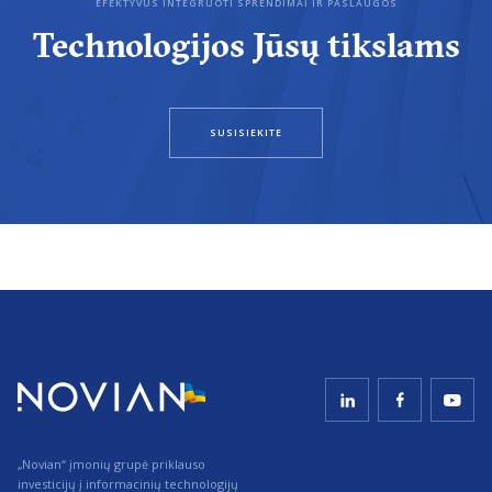
EFEKTYVŪS INTEGRUOTI SPRENDIMAI IR PASLAUGOS
Technologijos Jūsų tikslams
SUSISIEKITE
„Novian“ įmonių grupė priklauso
investicijų į informacinių technologijų