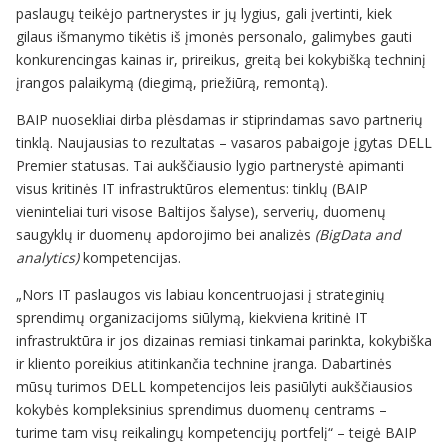
paslaugų teikėjo partnerystes ir jų lygius, gali įvertinti, kiek
gilaus išmanymo tikėtis iš įmonės personalo, galimybes gauti
konkurencingas kainas ir, prireikus, greitą bei kokybišką techninį
įrangos palaikymą (diegimą, priežiūrą, remontą).
BAIP nuosekliai dirba plėsdamas ir stiprindamas savo partnerių
tinklą. Naujausias to rezultatas – vasaros pabaigoje įgytas DELL
Premier statusas. Tai aukščiausio lygio partnerystė apimanti
visus kritinės IT infrastruktūros elementus: tinklų (BAIP
vieninteliai turi visose Baltijos šalyse), serverių, duomenų
saugyklų ir duomenų apdorojimo bei analizės
(BigData and
analytics)
kompetencijas.
„Nors IT paslaugos vis labiau koncentruojasi į strateginių
sprendimų organizacijoms siūlymą, kiekviena kritinė IT
infrastruktūra ir jos dizainas remiasi tinkamai parinkta, kokybiška
ir kliento poreikius atitinkančia technine įranga. Dabartinės
mūsų turimos DELL kompetencijos leis pasiūlyti aukščiausios
kokybės kompleksinius sprendimus duomenų centrams –
turime tam visų reikalingų kompetencijų portfelį“ – teigė BAIP