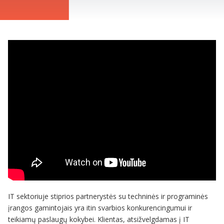
IT sektoriuje stiprios partnerystės su techninės ir programinės
įrangos gamintojais yra itin svarbios konkurencingumui ir
teikiamų paslaugų kokybei. Klientas, atsižvelgdamas į IT