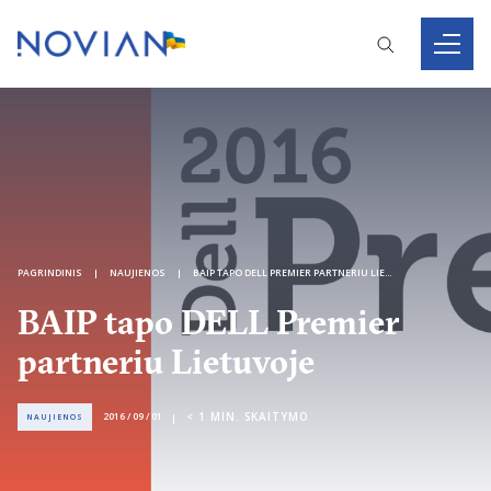
PAGRINDINIS
NAUJIENOS
BAIP TAPO DELL PREMIER PARTNERIU LIETUVOJE
BAIP tapo DELL Premier
partneriu Lietuvoje
< 1
MIN. SKAITYMO
2016 / 09 / 01
NAUJIENOS