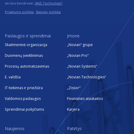
verslus bendrovei
„INVL Technology“
.
Privatumo politika
Slapukų politika
Paslaugos ir sprendimai
Įmonė
Skaitmeninė organizacija
„Novian“ grupė
Duomenų įveiklinimas
„Novian Pro“
Procesų automatizavimas
„Novian Systems“
E. valdžia
„Novian Technologies“
IT tiekimas ir priežiūra
„Zissor“
Valdomos paslaugos
Finansinės ataskaitos
Sprendimai pokyčiams
Karjera
Naujienos
Patirtys