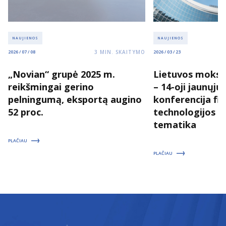
NAUJIENOS
NAUJIENOS
3
MIN. SKAITYMO
2026 / 07 / 08
2026 / 03 / 23
„Novian“ grupė 2025 m.
Lietuvos moksl
reikšmingai gerino
– 14-oji jaunųjų
pelningumą, eksportą augino
konferencija fizi
52 proc.
technologijos 
tematika
PLAČIAU
PLAČIAU