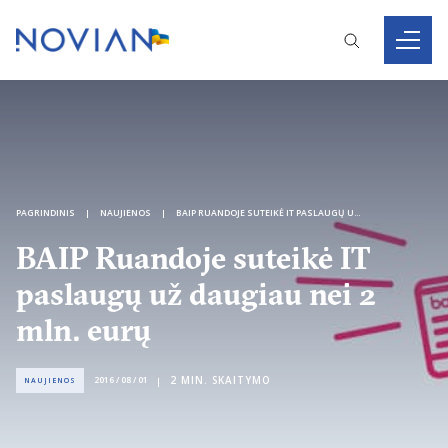
PAGRINDINIS
NAUJIENOS
BAIP RUANDOJE SUTEIKĖ IT PASLAUGŲ UŽ DAUGIAU NEI 2 MLN. EURŲ
BAIP Ruandoje suteikė IT
paslaugų už daugiau nei 2
mln. eurų
2
MIN. SKAITYMO
2016 / 08 / 01
NAUJIENOS