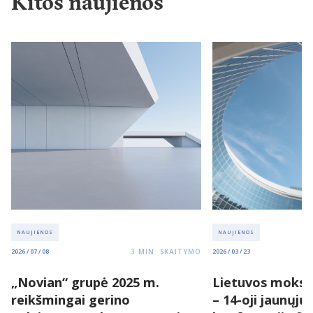
Kitos naujienos
NAUJIENOS
NAUJIENOS
3
MIN. SKAITYMO
2026 / 07 / 08
2026 / 03 / 23
„Novian“ grupė 2025 m.
Lietuvos moksl
reikšmingai gerino
– 14-oji jaunųjų