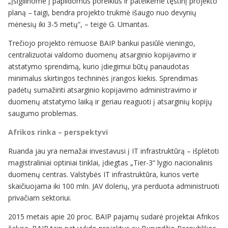
„Įsigilinome į papildomus poreikius ir pateikėme tęstinį projekto
planą – taigi, bendra projekto trukmė išaugo nuo devynių
mėnesių iki 3-5 metų“,
–
teigė G. Umantas.
Trečiojo projekto rėmuose BAIP bankui pasiūlė vieningo,
centralizuotai valdomo duomenų atsarginio kopijavimo ir
atstatymo sprendimą, kurio įdiegimui būtų panaudotas
minimalus skirtingos techninės įrangos kiekis. Sprendimas
padėtų sumažinti atsarginio kopijavimo administravimo ir
duomenų atstatymo laiką ir geriau reaguoti į atsarginių kopijų
saugumo problemas.
Afrikos rinka – perspektyvi
Ruanda jau yra nemažai investavusi į IT infrastruktūrą – išplėtoti
magistraliniai optiniai tinklai, įdiegtas „Tier-3“ lygio nacionalinis
duomenų centras. Valstybės IT infrastruktūra, kurios vertė
skaičiuojama iki 100 mln. JAV dolerių, yra perduota administruoti
privačiam sektoriui.
2015 metais apie 20 proc. BAIP pajamų sudarė projektai Afrikos