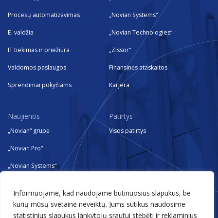
Procesų automatizavimas
„Novian Systems“
E. valdžia
„Novian Technologies“
IT tiekimas ir priežiūra
„Zissor“
Valdomos paslaugos
Finansinės ataskaitos
Sprendimai pokyčiams
Karjera
Naujienos
Patirtys
„Novian“ grupė
Visos patirtys
„Novian Pro“
„Novian Systems“
„Novian Technologies“
Informuojame, kad naudojame būtinuosius slapukus, be
„Zissor“
kurių mūsų svetainė neveiktų. Jums sutikus naudosime
statistinius slapukus lankytojų srautui stebėti ir reklaminius