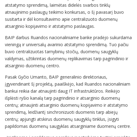
atstatymo sprendimą, laimėtas didelės svarbos tinklų
atnaujinimo paslaugų teikimo konkursas, o šį pavasarį buvo
susitarta ir dėl konsultavimo apie centralizuoto duomenų
atsarginio kopijavimo ir atstatymo paslaugas.
BAIP darbus Ruandos nacionaliniame banke pradėjo sukurdama
vieningą ir universalų avarinio atstatymo sprendimą. Tuo pačiu
buvo centralizuotas tarnybinių stočių, duomenų saugyklų
valdymas, užtikrintas duomenų replikavimas tarp pagrindinio ir
atsarginio duomenų centro.
Pasak Gyčio Umanto, BAIP generalinio direktoriaus,
įgyvendinant šį projektą, paaiškėjo, kad Ruandos nacionaliniam
bankui reikia dar atnaujinti daug IT infrastruktūros. Reikėjo
išplėsti ryšio kanalą tarp pagrindinio ir atsarginio duomenų
centrų; atnaujinti atsarginio duomenų kopijavimo ir atstatymo
sprendimą, leidžiantį sinchronizuoti duomenis tarp abiejų
centrų; apjungti atskirus duomenų saugyklų tinklus, įsigyti
papildomas duomenų saugyklas atsarginiame duomenų centre.