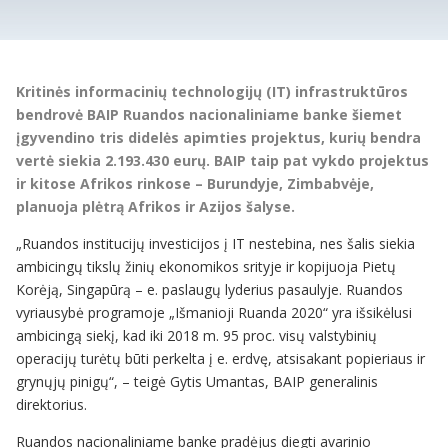
Kritinės informacinių technologijų (IT) infrastruktūros
bendrovė BAIP Ruandos nacionaliniame banke šiemet
įgyvendino tris didelės apimties projektus, kurių bendra
vertė siekia 2.193.430 eurų. BAIP taip pat vykdo projektus
ir kitose Afrikos rinkose – Burundyje, Zimbabvėje,
planuoja plėtrą Afrikos ir Azijos šalyse.
„Ruandos institucijų investicijos į IT nestebina, nes šalis siekia
ambicingų tikslų žinių ekonomikos srityje ir kopijuoja Pietų
Korėją, Singapūrą – e. paslaugų lyderius pasaulyje. Ruandos
vyriausybė programoje „Išmanioji Ruanda 2020“ yra išsikėlusi
ambicingą siekį, kad iki 2018 m. 95 proc. visų valstybinių
operacijų turėtų būti perkelta į e. erdvę, atsisakant popieriaus ir
grynųjų pinigų“, – teigė Gytis Umantas, BAIP generalinis
direktorius.
Ruandos nacionaliniame banke pradėjus diegti avarinio