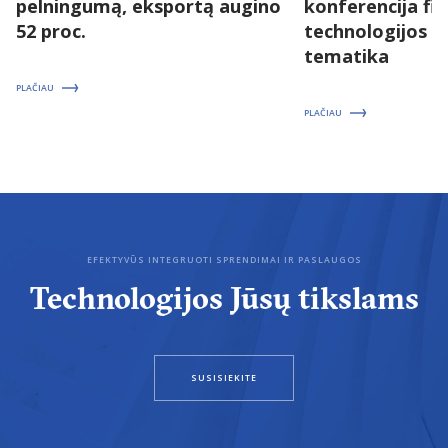
pelningumą, eksportą augino
konferencija fizi
52 proc.
technologijos 
tematika
PLAČIAU
PLAČIAU
EFEKTYVŪS INTEGRUOTI SPRENDIMAI IR PASLAUGOS
Technologijos Jūsų tikslams
SUSISIEKITE