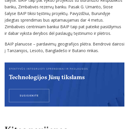
šalyse. BAIP taip pat vykdo projektus su Burundžio Respublikos
banku, Zimbabvės rezervų banku. Pasak G. Umanto, šiose
šalyse BAIP tikisi tęstinių projektų. Pavyzdžiui, Burundyje
įdiegtas sprendimas bus aptarnaujamas dar 4 metus.
Zimbabvės centriniam bankui BAIP taip pat pateikė pasiūlymus
ir dabar vyksta derybos dėl paslaugų tęstinumo ir plėtros.
BAIP planuose – pardavimų geografijos plėtra. Bendrovė dairosi
į Tanzanijos, Lesoto, Bangladešo ir Butano rinkas.
EFEKTYVŪS INTEGRUOTI SPRENDIMAI IR PASLAUGOS
Technologijos Jūsų tikslams
SUSISIEKITE