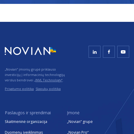
„Novian“ įmonių grupė priklauso
investicijų į informacinių technologijų
verslus bendrovei
„INVL Technology“
.
Privatumo politika
Slapukų politika
Paslaugos ir sprendimai
Įmonė
Skaitmeninė organizacija
„Novian“ grupė
Duomenų įveiklinimas
„Novian Pro“