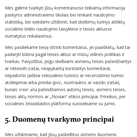
Mes galime tvarkyti Jūsų komentaruose teikiamą informaciją
paskyros administravimo tikslais bei renkant naudojimo
statistiką, bei siekdami užtikrinti, kad skelbimų turinys atitiktų
socialinio tinklo naudojimo taisyklėse ir teisės aktuose
numatytus reikalavimus.
Mes pasiliekame teisę ištrinti komentarus, jei paaiškėtų, kad tai
padaryti būtina pagal teisės aktus ar mūsų vidines politikas ir
tvarkas. Pavyzdžiui, jeigu skelbiami asmenų teises pažeidžiantys
ar neteisėti įrašai, neapykantą kurstantys komentarai,
nepadorūs (aiškiai seksualinio turinio) ar necenzūrinio turinio
atsiliepimai arba priedai (pvz., nuotraukos ar vaizdo įrašai),
kuriais
inter alia
pažeidžiamos autorių teisės, asmens teisės,
teisės aktų normos ar „Novian“ etikos principai. Prireikus, per
socialinės žiniasklaidos platformą susisiekiame su Jumis.
5. Duomenų tvarkymo principai
Mes užtikriname, kad Jūsų paskelbtus asmens duomenis