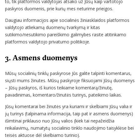
to, tik platformos valdytojas atsako už Jūsų kaip vartotojo
paskyros duomenis, prie kurių mes neturime prieigos.
Daugiau informacijos apie socialinės žiniasklaidos platformos
valdytojo atliekamą duomenų tvarkymą ir kitas
sutikimo/nesutikimo pareiškimo galimybes rasite atitinkamo
platformos valdytojo privatumo politikoje.
3. Asmens duomenys
Mūsų socialinių tinklų paskyrose Jūs galite talpinti komentarus,
siųsti mums žinutes. Mūsų paskyroje fiksuojami Jūsų duomenys
– Jūsų paskyros, iš kurios teikiame komentarą/žinutę,
pavadinimas, komentaro/žinutės turinys, pateikimo laikas.
Jūsų komentarai bei žinutės yra kuriami ir skelbiami Jūsų valia ir
jų turinys (talpinama informacija, taip pat ir asmens duomenys)
išimtinai priklauso nuo Jūsų valios (kiek tai nepažeidžia
reikalavimų, numatytų socialinio tinklo naudojimo taisyklėse bei
teisės aktuose dėl skelbiamo turinio).