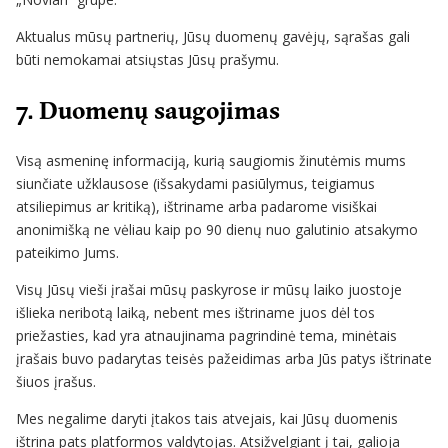
Aktualus mūsų partnerių, Jūsų duomenų gavėjų, sąrašas gali
būti nemokamai atsiųstas Jūsų prašymu.
7. Duomenų saugojimas
Visą asmeninę informaciją, kurią saugiomis žinutėmis mums
siunčiate užklausose (išsakydami pasiūlymus, teigiamus
atsiliepimus ar kritiką), ištriname arba padarome visiškai
anonimišką ne vėliau kaip po 90 dienų nuo galutinio atsakymo
pateikimo Jums.
Visų Jūsų vieši įrašai mūsų paskyrose ir mūsų laiko juostoje
išlieka neribotą laiką, nebent mes ištriname juos dėl tos
priežasties, kad yra atnaujinama pagrindinė tema, minėtais
įrašais buvo padarytas teisės pažeidimas arba Jūs patys ištrinate
šiuos įrašus.
Mes negalime daryti įtakos tais atvejais, kai Jūsų duomenis
ištrina pats platformos valdytojas. Atsižvelgiant į tai, galioja