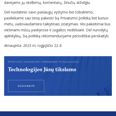
davėjams jų skelbimų, komentarų, žinučių atžvilgiu.
Dėl nuolatinio savo paslaugų vystymo bei tobulinimo,
pasiliekame sau teisę pakeisti šią Privatumo politiką bet kuriuo
metu, vadovaudamiesi taikytinais įstatymais. Visi pakeitimai bus
viešinami mūsų paskyrose ir įsigalios nedelsiant. Dėl nurodytų
aplinkybių, šią politiką rekomenduojame periodiškai perskaityti.
Atnaujinta: 2023 m. rugpjūčio 22 d.
EFEKTYVŪS INTEGRUOTI SPRENDIMAI IR PASLAUGOS
Technologijos Jūsų tikslams
SUSISIEKITE