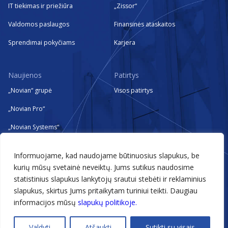
IT tiekimas ir priežiūra
„Zissor“
Valdomos paslaugos
Finansinės ataskaitos
Sprendimai pokyčiams
Karjera
Naujienos
Patirtys
„Novian“ grupė
Visos patirtys
„Novian Pro“
„Novian Systems“
„Novian Technologies“
Informuojame, kad naudojame būtinuosius slapukus, be
„Zissor“
kurių mūsų svetainė neveiktų. Jums sutikus naudosime
statistinius slapukus lankytojų srautui stebėti ir reklaminius
Renginiai
slapukus, skirtus Jums pritaikytam turiniui teikti. Daugiau
informacijos mūsų
slapukų politikoje.
@2026 Novian
Valdyti
Atšaukti
Sutikti su visais