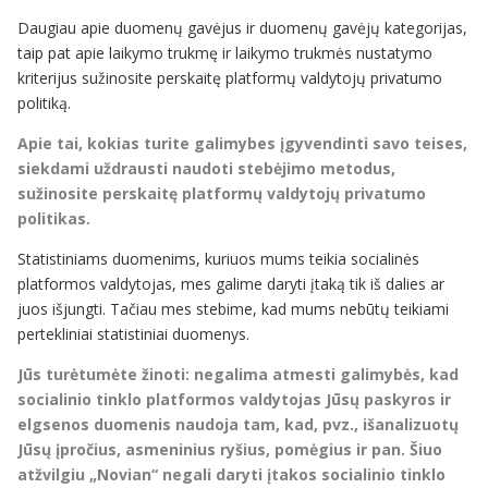
Daugiau apie duomenų gavėjus ir duomenų gavėjų kategorijas,
taip pat apie laikymo trukmę ir laikymo trukmės nustatymo
kriterijus sužinosite perskaitę platformų valdytojų privatumo
politiką.
Apie tai, kokias turite galimybes įgyvendinti savo teises,
siekdami uždrausti naudoti stebėjimo metodus,
sužinosite perskaitę platformų valdytojų privatumo
politikas.
Statistiniams duomenims, kuriuos mums teikia socialinės
platformos valdytojas, mes galime daryti įtaką tik iš dalies ar
juos išjungti. Tačiau mes stebime, kad mums nebūtų teikiami
pertekliniai statistiniai duomenys.
Jūs turėtumėte žinoti:
negalima atmesti galimybės, kad
socialinio tinklo platformos valdytojas Jūsų paskyros ir
elgsenos duomenis naudoja tam, kad, pvz., išanalizuotų
Jūsų įpročius, asmeninius ryšius, pomėgius ir pan.
Šiuo
atžvilgiu „Novian“
negali daryti įtakos socialinio tinklo