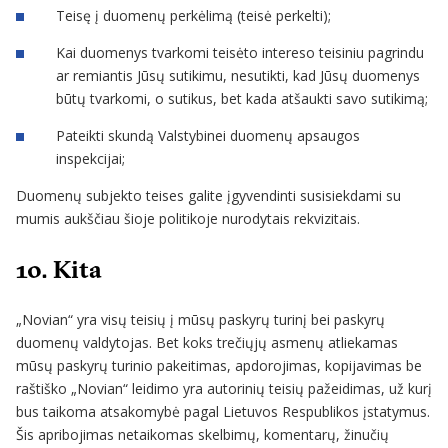
Teisę į duomenų perkėlimą (teisė perkelti);
Kai duomenys tvarkomi teisėto intereso teisiniu pagrindu
ar remiantis Jūsų sutikimu, nesutikti, kad Jūsų duomenys
būtų tvarkomi, o sutikus, bet kada atšaukti savo sutikimą;
Pateikti skundą Valstybinei duomenų apsaugos
inspekcijai;
Duomenų subjekto teises galite įgyvendinti susisiekdami su
mumis aukščiau šioje politikoje nurodytais rekvizitais.
10. Kita
„Novian“ yra visų teisių į mūsų paskyrų turinį bei paskyrų
duomenų valdytojas. Bet koks trečiųjų asmenų atliekamas
mūsų paskyrų turinio pakeitimas, apdorojimas, kopijavimas be
raštiško „Novian“ leidimo yra autorinių teisių pažeidimas, už kurį
bus taikoma atsakomybė pagal Lietuvos Respublikos įstatymus.
Šis apribojimas netaikomas skelbimų, komentarų, žinučių