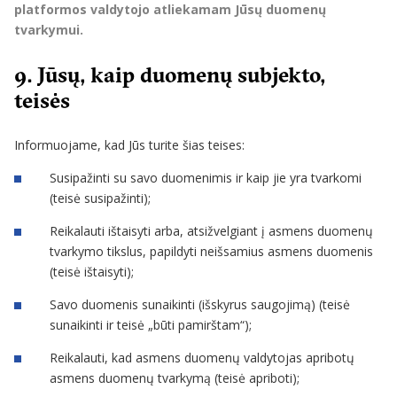
platformos valdytojo atliekamam Jūsų duomenų
tvarkymui.
9. Jūsų, kaip duomenų subjekto,
teisės
Informuojame, kad Jūs turite šias teises:
Susipažinti su savo duomenimis ir kaip jie yra tvarkomi
(teisė susipažinti);
Reikalauti ištaisyti arba, atsižvelgiant į asmens duomenų
tvarkymo tikslus, papildyti neišsamius asmens duomenis
(teisė ištaisyti);
Savo duomenis sunaikinti (išskyrus saugojimą) (teisė
sunaikinti ir teisė „būti pamirštam“);
Reikalauti, kad asmens duomenų valdytojas apribotų
asmens duomenų tvarkymą (teisė apriboti);