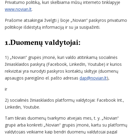
Privatumo politiką, kuri skelbiama mūsų interneto tinklapyje
www.novian.lt
.
Prašome atsakingai žvelgti į šioje „Novian“ paskyros privatumo
politikoje išdėstytą informaciją ir su ja susipažinti.
1.Duomenų valdytojai:
1) „Novian“ grupės įmonė, kuri valdo atitinkamą socialinės
žiniasklaidos paskyrą (Facebook, LinkedIn, Youtube) ir kurios
rekvizitai yra nurodyti paskyros kontaktų skiltyje (duomenų
apsaugos pareigūno el. pašto adresas
dap@novian.lt
),
ir
2) socialinės žiniasklaidos platformų valdytojai: Facebook Int.,
Linkedin, Youtube.
Tam tikrais duomenų tvarkymo atvejais mes, t. y. „Novian“
grupė arba konkreti „Novian“ grupės įmonė, kartu su platformų
valdytojais veikiame kaip bendri duomenų valdytojai pagal