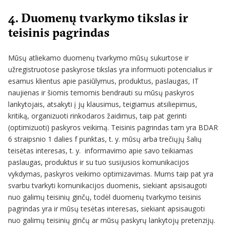
4. Duomenų tvarkymo tikslas ir
teisinis pagrindas
Mūsų atliekamo duomenų tvarkymo mūsų sukurtose ir
užregistruotose paskyrose tikslas yra informuoti potencialius ir
esamus klientus apie pasiūlymus, produktus, paslaugas, IT
naujienas ir šiomis temomis bendrauti su mūsų paskyros
lankytojais, atsakyti į jų klausimus, teigiamus atsiliepimus,
kritiką, organizuoti rinkodaros žaidimus, taip pat gerinti
(optimizuoti) paskyros veikimą. Teisinis pagrindas tam yra BDAR
6 straipsnio 1 dalies f punktas, t. y. mūsų arba trečiųjų šalių
teisėtas interesas, t. y. informavimo apie savo teikiamas
paslaugas, produktus ir su tuo susijusios komunikacijos
vykdymas, paskyros veikimo optimizavimas. Mums taip pat yra
svarbu tvarkyti komunikacijos duomenis, siekiant apsisaugoti
nuo galimų teisinių ginčų, todėl duomenų tvarkymo teisinis
pagrindas yra ir mūsų tesėtas interesas, siekiant apsisaugoti
nuo galimų teisinių ginčų ar mūsų paskyrų lankytojų pretenzijų.