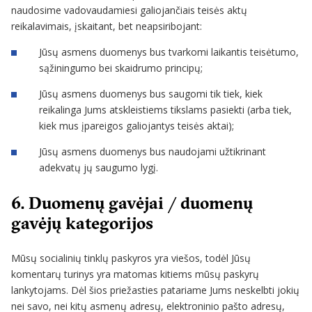
naudosime vadovaudamiesi galiojančiais teisės aktų
reikalavimais, įskaitant, bet neapsiribojant:
Jūsų asmens duomenys bus tvarkomi laikantis teisėtumo,
sąžiningumo bei skaidrumo principų;
Jūsų asmens duomenys bus saugomi tik tiek, kiek
reikalinga Jums atskleistiems tikslams pasiekti (arba tiek,
kiek mus įpareigos galiojantys teisės aktai);
Jūsų asmens duomenys bus naudojami užtikrinant
adekvatų jų saugumo lygį.
6. Duomenų gavėjai / duomenų
gavėjų kategorijos
Mūsų socialinių tinklų paskyros yra viešos, todėl Jūsų
komentarų turinys yra matomas kitiems mūsų paskyrų
lankytojams. Dėl šios priežasties patariame Jums neskelbti jokių
nei savo, nei kitų asmenų adresų, elektroninio pašto adresų,