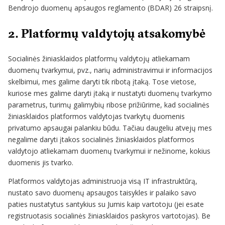
Bendrojo duomenų apsaugos reglamento (BDAR) 26 straipsnį.
2. Platformų valdytojų atsakomybė
Socialinės žiniasklaidos platformų valdytojų atliekamam
duomenų tvarkymui, pvz., narių administravimui ir informacijos
skelbimui, mes galime daryti tik ribotą įtaką. Tose vietose,
kuriose mes galime daryti įtaką ir nustatyti duomenų tvarkymo
parametrus, turimų galimybių ribose prižiūrime, kad socialinės
žiniasklaidos platformos valdytojas tvarkytų duomenis
privatumo apsaugai palankiu būdu. Tačiau daugeliu atvejų mes
negalime daryti įtakos socialinės žiniasklaidos platformos
valdytojo atliekamam duomenų tvarkymui ir nežinome, kokius
duomenis jis tvarko.
Platformos valdytojas administruoja visą IT infrastruktūrą,
nustato savo duomenų apsaugos taisykles ir palaiko savo
paties nustatytus santykius su Jumis kaip vartotoju (jei esate
registruotasis socialinės žiniasklaidos paskyros vartotojas). Be