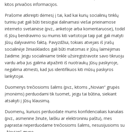
kitos privačios informacijos.
Prašome atkreipti dėmesį į tai, kad kai kurių socialinių tinklų
turiniu pat gali būti tiesiogiai dalinamasi viešai prieinamose
interneto svetainėse (pvz., anketoje arba komentaruose), todėl
iš Jūsų bendravimo su mumis kiti vartotojai taip pat gali matyti
Jūsų dalyvavimo faktą. Pavyzdžiui, tokiais atvejais iš įrašų
socialinėje žiniasklaidos gali būti matomas ir Jūsų laimėjimas
žaidime. Jeigu socialiniame tinkle užsiregistravote savo tikruoju
vardu arba Jus galima atpažinti iš nuotraukų Jūsų paskyroje,
negalima atmesti, kad Jus identifikuos kiti mūsų paskyros
lankytojai.
Duomenys trečiosioms šalims (pvz., kitoms „Novian“ grupės
įmonėms) perduodami tik tuomet, jeigu tai būtina, siekiant
atsakyti į Jūsų klausimą.
Duomenų, kuriuos perduodate mums konfidencialiais kanalais
(pvz., asmenine žinute, laišku ar elektroniniu paštu), mes
paprastai neperduodame trečiosioms šalims, nesusijusioms su
„Novian“ grupe.