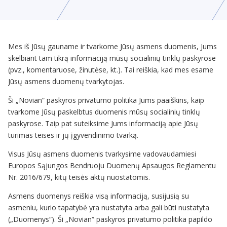
Mes iš Jūsų gauname ir tvarkome Jūsų asmens duomenis, Jums
skelbiant tam tikrą informaciją mūsų socialinių tinklų paskyrose
(pvz., komentaruose, žinutėse, kt.). Tai reiškia, kad mes esame
Jūsų asmens duomenų tvarkytojas.
Ši „Novian“ paskyros privatumo politika Jums paaiškins, kaip
tvarkome Jūsų paskelbtus duomenis mūsų socialinių tinklų
paskyrose. Taip pat suteiksime Jums informaciją apie Jūsų
turimas teises ir jų įgyvendinimo tvarką.
Visus Jūsų asmens duomenis tvarkysime vadovaudamiesi
Europos Sąjungos Bendruoju Duomenų Apsaugos Reglamentu
Nr. 2016/679, kitų teisės aktų nuostatomis.
Asmens duomenys reiškia visą informaciją, susijusią su
asmeniu, kurio tapatybė yra nustatyta arba gali būti nustatyta
(„Duomenys“). Ši „Novian“ paskyros privatumo politika papildo