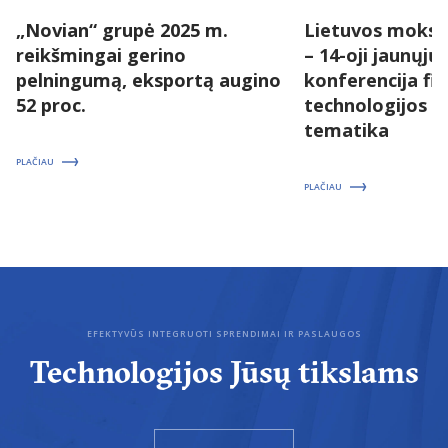
„Novian“ grupė 2025 m.
Lietuvos moksl
reikšmingai gerino
– 14-oji jaunųjų
pelningumą, eksportą augino
konferencija fizi
52 proc.
technologijos 
tematika
PLAČIAU
PLAČIAU
EFEKTYVŪS INTEGRUOTI SPRENDIMAI IR PASLAUGOS
Technologijos Jūsų tikslams