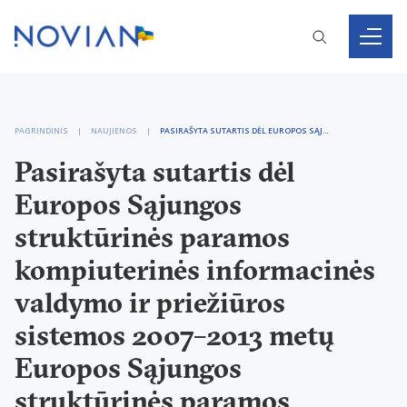
PAGRINDINIS
NAUJIENOS
PASIRAŠYTA SUTARTIS DĖL EUROPOS SĄJUNGOS STRUKTŪRINĖS PARAMOS KOMPIUTERINĖS INFORMACINĖS VALDYMO IR PRIEŽIŪROS SISTEMOS 2007–2013 METŲ EUROPOS SĄJUNGOS STRUKTŪRINĖS PARAMOS POSISTEMIO IR EUROPOS EKONOMINĖS ERDVĖS IR NORVEGIJOS FINANSINIŲ MECHANIZMŲ PARAMOS POSISTEMIO PLĖTROS
Pasirašyta sutartis dėl
Europos Sąjungos
struktūrinės paramos
kompiuterinės informacinės
valdymo ir priežiūros
sistemos 2007–2013 metų
Europos Sąjungos
struktūrinės paramos