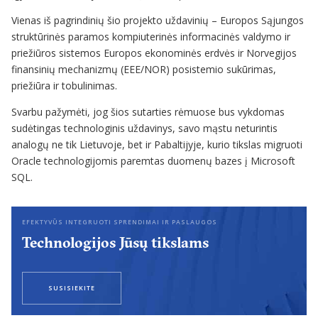
Vienas iš pagrindinių šio projekto uždavinių – Europos Sąjungos
struktūrinės paramos kompiuterinės informacinės valdymo ir
priežiūros sistemos Europos ekonominės erdvės ir Norvegijos
finansinių mechanizmų (EEE/NOR) posistemio sukūrimas,
priežiūra ir tobulinimas.
Svarbu pažymėti, jog šios sutarties rėmuose bus vykdomas
sudėtingas technologinis uždavinys, savo mąstu neturintis
analogų ne tik Lietuvoje, bet ir Pabaltijyje, kurio tikslas migruoti
Oracle technologijomis paremtas duomenų bazes į Microsoft
SQL.
EFEKTYVŪS INTEGRUOTI SPRENDIMAI IR PASLAUGOS
Technologijos Jūsų tikslams
SUSISIEKITE