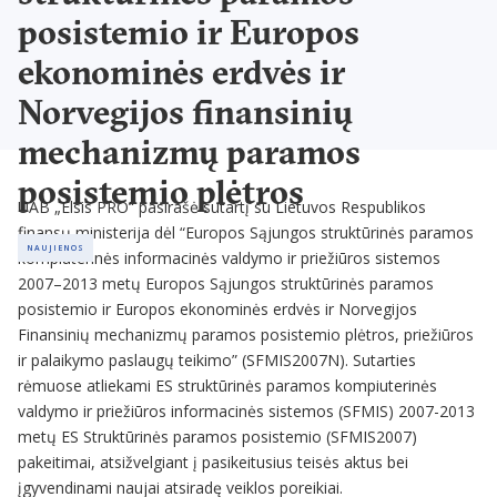
posistemio ir Europos
ekonominės erdvės ir
Norvegijos finansinių
mechanizmų paramos
posistemio plėtros
UAB „Elsis PRO“ pasirašė sutartį su Lietuvos Respublikos
finansų ministerija dėl “Europos Sąjungos struktūrinės paramos
< 1
MIN. SKAITYMO
2013 / 10 / 16
NAUJIENOS
kompiuterinės informacinės valdymo ir priežiūros sistemos
2007–2013 metų Europos Sąjungos struktūrinės paramos
posistemio ir Europos ekonominės erdvės ir Norvegijos
Finansinių mechanizmų paramos posistemio plėtros, priežiūros
ir palaikymo paslaugų teikimo” (SFMIS2007N). Sutarties
rėmuose atliekami ES struktūrinės paramos kompiuterinės
valdymo ir priežiūros informacinės sistemos (SFMIS) 2007-2013
metų ES Struktūrinės paramos posistemio (SFMIS2007)
pakeitimai, atsižvelgiant į pasikeitusius teisės aktus bei
įgyvendinami naujai atsiradę veiklos poreikiai.