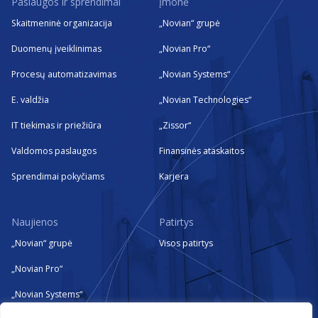
Paslaugos ir sprendimai
Įmonė
Skaitmeninė organizacija
„Novian“ grupė
Duomenų įveiklinimas
„Novian Pro“
Procesų automatizavimas
„Novian Systems“
E. valdžia
„Novian Technologies“
IT tiekimas ir priežiūra
„Zissor“
Valdomos paslaugos
Finansinės ataskaitos
Sprendimai pokyčiams
Karjera
Naujienos
Patirtys
„Novian“ grupė
Visos patirtys
„Novian Pro“
„Novian Systems“