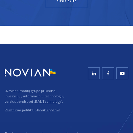
SUSISIEKITE
„Novian“ įmonių grupė priklauso
investicijų į informacinių technologijų
verslus bendrovei
„INVL Technology“
.
Privatumo politika
Slapukų politika