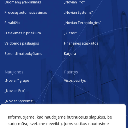
Duomenų įveiklinimas
„Novian Pro“
Procesų automatizavimas
„Novian Systems“
E. valdžia
„Novian Technologies“
IT tiekimas ir priežiūra
„Zissor“
Valdomos paslaugos
Finansinės ataskaitos
Sprendimai pokyčiams
Karjera
Naujienos
Patirtys
„Novian“ grupė
Visos patirtys
„Novian Pro“
„Novian Systems“
„Novian Technologies“
Informuojame, kad naudojame būtinuosius slapukus, be
„Zissor“
kurių mūsų svetainė neveiktų. Jums sutikus naudosime