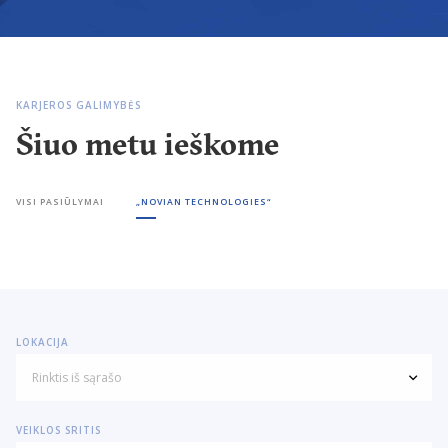
KARJEROS GALIMYBĖS
Šiuo metu ieškome
VISI PASIŪLYMAI
„NOVIAN TECHNOLOGIES“
LOKACIJA
Rinktis iš sąrašo
VEIKLOS SRITIS