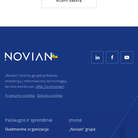
PILDYTI ANKETĄ
„Novian“ įmonių grupė priklauso
investicijų į informacinių technologijų
verslus bendrovei
„INVL Technology“
.
Privatumo politika
Slapukų politika
Paslaugos ir sprendimai
Įmonė
Skaitmeninė organizacija
„Novian“ grupė